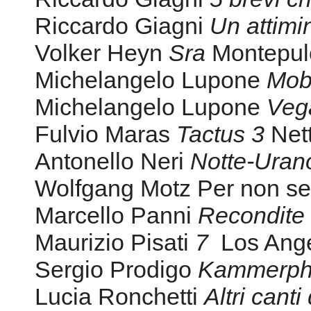
Riccardo Giagni
Un attimi
Volker Heyn
Sra
Montepul
Michelangelo Lupone
Mobi
Michelangelo Lupone
Veg
Fulvio Maras
Tactus 3
Net
Antonello Neri
Notte-Ura
Wolfgang Motz Per non sent
Marcello Panni
Recondite
Maurizio Pisati
7
Los Ange
Sergio Prodigo
Kammerpha
Lucia Ronchetti
Altri canti