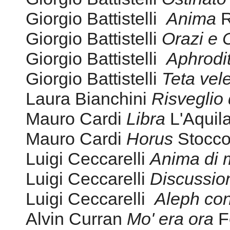
Giorgio Battistelli
Anima
R
Giorgio Battistelli
Orazi e 
Giorgio Battistelli
Aphrodi
Giorgio Battistelli
Teta vel
Laura Bianchini
Risveglio 
Mauro Cardi
Libra
L'Aquil
Mauro Cardi
Horus
Stocc
Luigi Ceccarelli
Anima di 
Luigi Ceccarelli
Discussio
Luigi Ceccarelli
Aleph con
Alvin Curran
Mo' era ora
F