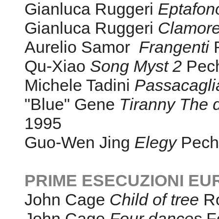
Gianluca Ruggeri
Eptafon
Gianluca Ruggeri
Clamore 
Aurelio Samor
Frangenti
Qu-Xiao
Song Myst 2
Pec
Michele Tadini
Passacagli
"Blue" Gene
Tiranny The d
1995
Guo-Wen Jing
Elegy
Pech
PRIME ESECUZIONI EU
John Cage
Child of tree
R
John Cage
Four dances
Fe