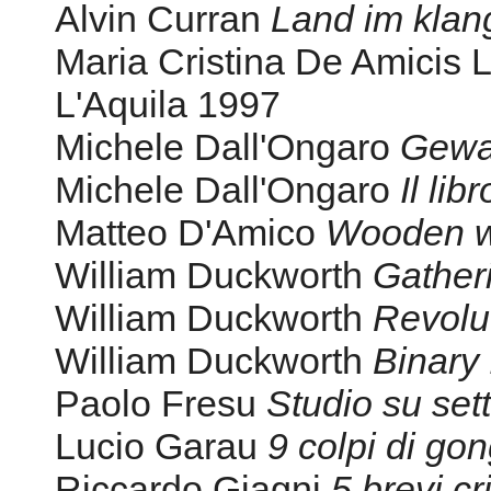
Alvin Curran
Land im klan
Maria Cristina De Amicis L
L'Aquila 1997
Michele Dall'Ongaro
Gewa
Michele Dall'Ongaro
Il libr
Matteo D'Amico
Wooden 
William Duckworth
Gather
William Duckworth
Revolu
William Duckworth
Binary
Paolo Fresu
Studio su sette
Lucio Garau
9 colpi di go
Riccardo Giagni
5 brevi cri