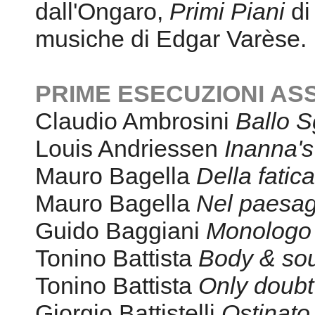
dall'Ongaro,
Primi Piani
di
musiche di Edgar Varèse.
PRIME ESECUZIONI AS
Claudio Ambrosini
Ballo 
Louis Andriessen
Inanna'
Mauro Bagella
Della fatic
Mauro Bagella
Nel paesag
Guido Baggiani
Monologo
Tonino Battista
Body & so
Tonino Battista
Only doubt
Giorgio Battistelli
Ostinat