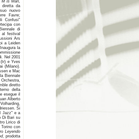
:
M is Man,
diretta da
 suo nuovo
erre Favre;
i Confusi"
rtecipa con
Biennale di
al festival
ussioni Ars
oi a Leiden
 Inaugura la
ommissione
di. Nel 2001
(tr) e Yves
i (Milano).
essen e Mac
lla Biennale
 Orchestra,
ble diretto
terno della
e esegue il
uan Alberto
Volharding,
riessen. Si
l Jazz" e a
 Di Bari su
ro Lirico di
 Torino con
oro
Leyendo
ed
, prodotta