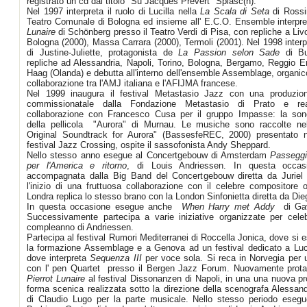
registrato un cd dal titolo "Su Jacques Prévert" Splasc(h).
Nel 1997 interpreta il ruolo di Lucilla nella
La Scala di Seta
di Rossin
Teatro Comunale di Bologna ed insieme all' E.C.O. Ensemble interpre
Lunaire
di Schönberg presso il Teatro Verdi di Pisa, con repliche a Liv
Bologna (2000), Massa Carrara (2000), Termoli (2001). Nel 1998 interpr
di Justine-Juliette, protagonista de
La
Passion selon Sade
di B
repliche ad Alessandria, Napoli, Torino, Bologna, Bergamo, Reggio E
Haag (Olanda) e debutta all'interno dell'ensemble Assemblage, organic
collaborazione tra l'AMJ italiana e l'AFIJMA francese.
Nel 1999 inaugura il festival Metastasio Jazz con una produzion
commissionatale dalla Fondazione Metastasio di Prato e rea
collaborazione con Francesco Cusa per il gruppo Impasse: la son
della pellicola "Aurora" di Murnau. Le musiche sono raccolte n
Original Soundtrack for Aurora" (BassesfeREC, 2000) presentato 
festival Jazz Crossing, ospite il sassofonista Andy Sheppard.
Nello stesso anno esegue al Concertgebouw di Amsterdam
Passeggia
per l'America e ritorno
, di Louis Andriessen. In questa occas
accompagnata dalla Big Band del Concertgebouw diretta da Jurie
l'inizio di una fruttuosa collaborazione con il celebre compositore 
Londra replica lo stesso brano con la London Sinfonietta diretta da D
In questa occasione esegue anche
When Harry met Addy
di Gav
Successivamente partecipa a varie iniziative organizzate per celeb
compleanno di Andriessen.
Partecipa al festival Rumori Mediterranei di Roccella Jonica, dove si 
la formazione Assemblage e a Genova ad un festival dedicato a Luc
dove interpreta
Sequenza III
per voce sola. Si reca in Norvegia per 
con l' pen Quartet presso il Bergen Jazz Forum. Nuovamente prota
Pierrot Lunaire
al festival Dissonanzen di Napoli, in una una nuova pr
forma scenica realizzata sotto la direzione della scenografa Alessand
di Claudio Lugo per la parte musicale. Nello stesso periodo esegu