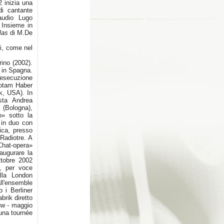
 inizia una
di cantante
audio Lugo
 Insieme in
las
di M.De
ti, come nel
rino (2002).
 in Spagna.
 esecuzione
Yotam Haber
k, USA). In
sta Andrea
(Bologna),
o» sotto la
 in duo con
ica, presso
Radiotre. A
Chat-opera»
augurare la
ttobre 2002
, per voce
alla London
all'ensemble
 i Berliner
brik diretto
uw - maggio
una tournée