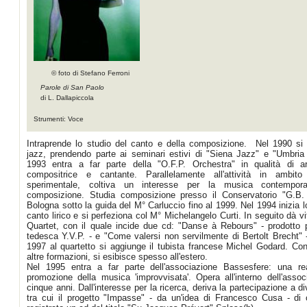
© foto di Stefano Ferroni
Parole di San Paolo
di L. Dallapiccola
Strumenti: Voce
Intraprende lo studio del canto e della composizione. Nel 1990 si 
jazz, prendendo parte ai seminari estivi di "Siena Jazz" e "Umbria
1993 entra a far parte della "O.F.P. Orchestra" in qualità di arr
compositrice e cantante. Parallelamente all'attività in ambito 
sperimentale, coltiva un interesse per la musica contempo
composizione. Studia composizione presso il Conservatorio "G.B. 
Bologna sotto la guida del M° Carluccio fino al 1999. Nel 1994 inizia l
canto lirico e si perfeziona col M° Michelangelo Curti. In seguito dà vi
Quartet, con il quale incide due cd: "Danse à Rebours" - prodotto 
tedesca Y.V.P. - e "Come valersi non servilmente di Bertolt Brecht"
1997 al quartetto si aggiunge il tubista francese Michel Godard. Co
altre formazioni, si esibisce spesso all'estero.
Nel 1995 entra a far parte dell'associazione Bassesfere: una re
promozione della musica 'improvvisata'. Opera all'interno dell'assoc
cinque anni. Dall'interesse per la ricerca, deriva la partecipazione a di
tra cui il progetto "Impasse" - da un'idea di Francesco Cusa - di 