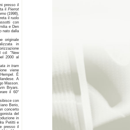
i presso il
ta il
Pierrot
orno (1998),
eta il ruolo
ussotti con
milia e Den
o nato dalla
e originale
lizzata in
orizzazione
el cd: "New
nel 2000 al
ta in tram
ione viene
l Hempel. È
olandese. A
iego Masson.
in Bryars.
rare il 60°
esibisce con
iano Berio,
un concerto
gonista del
oduzione in
ra Petitti e
e presso il