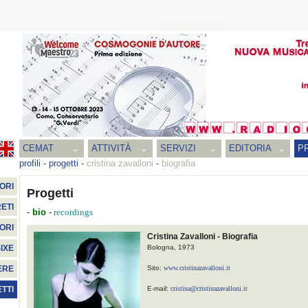
CEMAT
ATTIVITÀ
SERVIZI
EDITORIA
PR
profili
-
progetti
-
cristina zavalloni
-
biografia
ORI
Progetti
ETI
-
bio
-
recordings
ORI
Cristina Zavalloni - Biografia
Bologna, 1973
IXE
Sito:
www.cristinazavalloni.it
ERE
E-mail:
cristina@cristinazavalloni.it
TTI