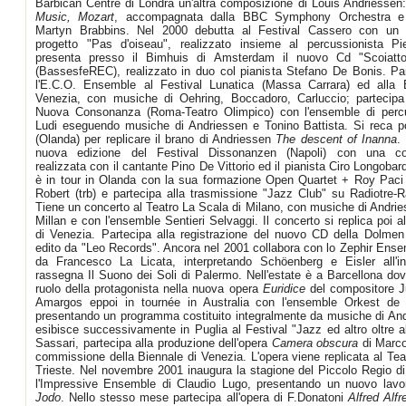
Barbican Centre di Londra un'altra composizione di Louis Andriessen
Music, Mozart
, accompagnata dalla BBC Symphony Orchestra e 
Martyn Brabbins. Nel 2000 debutta al Festival Cassero con un
progetto "Pas d'oiseau", realizzato insieme al percussionista Pi
presenta presso il Bimhuis di Amsterdam il nuovo Cd "Scoiattol
(BassesfeREC), realizzato in duo col pianista Stefano De Bonis. Pa
l'E.C.O. Ensemble al Festival Lunatica (Massa Carrara) ed alla 
Venezia, con musiche di Oehring, Boccadoro, Carluccio; partecipa 
Nuova Consonanza (Roma-Teatro Olimpico) con l'ensemble di perc
Ludi eseguendo musiche di Andriessen e Tonino Battista. Si reca p
(Olanda) per replicare il brano di Andriessen
The descent of Inanna
.
nuova edizione del Festival Dissonanzen (Napoli) con una c
realizzata con il cantante Pino De Vittorio ed il pianista Ciro Longobar
è in tour in Olanda con la sua formazione Open Quartet + Roy Paci 
Robert (trb) e partecipa alla trasmissione "Jazz Club" su Radiotre-Ra
Tiene un concerto al Teatro La Scala di Milano, con musiche di Andri
Millan e con l'ensemble Sentieri Selvaggi. Il concerto si replica poi a
di Venezia. Partecipa alla registrazione del nuovo CD della Dolmen
edito da "Leo Records". Ancora nel 2001 collabora con lo Zephir Ensem
da Francesco La Licata, interpretando Schöenberg e Eisler all'in
rassegna Il Suono dei Soli di Palermo. Nell'estate è a Barcellona dov
ruolo della protagonista nella nuova opera
Euridice
del compositore J
Amargos eppoi in tournée in Australia con l'ensemble Orkest de 
presentando un programma costituito integralmente da musiche di And
esibisce successivamente in Puglia al Festival "Jazz ed altro oltre a
Sassari, partecipa alla produzione dell'opera
Camera obscura
di Marco
commissione della Biennale di Venezia. L'opera viene replicata al Teat
Trieste. Nel novembre 2001 inaugura la stagione del Piccolo Regio di
l'Impressive Ensemble di Claudio Lugo, presentando un nuovo lav
Jodo
. Nello stesso mese partecipa all'opera di F.Donatoni
Alfred Alfr