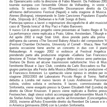
da Operaincanto sotto la direzione di Fabio Maestri. Da Febbraio 2002
tournée europea con l'ensemble Orkest de Volharding, in veste 
solista. Si esibisce con l'Ensemble Dissonanzen diretto da Cl
all'interno dell'omonimo Festival (Napoli) e nella stagione di Musica
Ateneo (Bologna), interpretando le
Siete Canciones Populares Españo
Falla,
Stripsody
di C.Berberian e le
Folk
Songs
di Berio.
Partecipa spesso a lavori o registrazioni discografiche di altri musicis
caso di "Banda Ionica" di Roy Paci e Fabio Barovero.
Il nuovo Cd di questo progetto viene presentato al Teatro Regio di To
La performance viene replicata a Prato, Udine, Amsterdam, Tilburgh e
Ad aprile 2002 è negli Stati Uniti, dove prende parte alla prima
dell'opera da camera «The Second Bakery Attack» del compositore 
(Festival Chamber Orchestra, University of Cornell - Ithaca, New Yor
questa occasione tiene anche un concerto in duo con il piani
Rebaudengo. A maggio 2002 si esibisce al Festival Angelica 
prendendo parte alla produzione originale «Galleria San Francesc
direzione di Tristan Honsinger. A giugno dello stesso anno partecipa
Stefano De Bonis ad alcune trasmissioni radiofoniche: Vivo di Mus
l'emittente Blusat e Jazz Club, condotta da Carlo Boccadoro su Rai 
giugno partecipa alla Festa della Musica (Milano) con la produzione «
di Francesco Antonioni. Lo spettacolo viene ripreso in ottobre per in
stagione 2002/2003 del Laboratorio Piccolo Regio di Torino. Nell'o
debutta a Londra nel nuovo lavoro di Louis Andriessen
Passione
solista, violino solista e orchestra. Il lavoro, commissionato d
Sinfonietta, viene eseguito presso la Queen Elisabeth Hall (Londra) d
diretto da Oliver Knussen. Il pezzo viene replicato a Berlino presso
Festwochen, dagli stessi solisti accompagnati dall'ensemblre Musik Fa
da Stefan Asbury. Verrà replicato anche ad Amsterdam (Concertgebo
2003), insieme all'Asko Ensemble diretto da Reenbert De Leeuw e in 
in America (primavera 2004) con la London Sinfonietta.