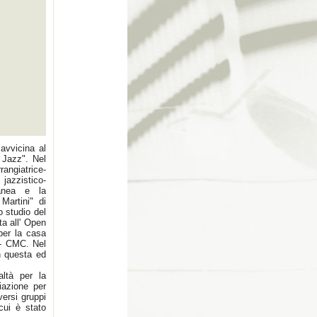
avvicina al
 Jazz". Nel
angiatrice-
jazzistico-
ranea e la
Martini" di
o studio del
ta all' Open
per la casa
 - CMC. Nel
n questa ed
altà per la
iazione per
versi gruppi
cui è stato