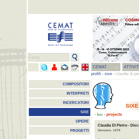
CEMAT
ATTIVI
profili
-
sixe
-
claudia di pie
COMPOSITORI
INTERPRETI
RICERCATORI
SIXE
SIXE
-
-
projects
bio
OPERE
Claudia Di Pietro - Disc
Genzano, 1978
PROGETTI