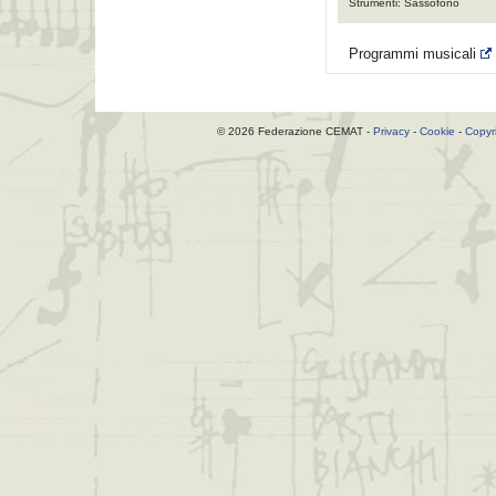
Strumenti: Sassofono
Programmi musicali
© 2026 Federazione CEMAT -
Privacy
-
Cookie
-
Copyr