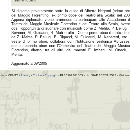
Strumenti: Oboe
Si diploma privatamente sotto la guida di Alberto Negroni (primo ob
del Maggio Fiorentino ­ ex primo oboe del Teatro alla Scala) nel 200
Appena diplomato viene ammesso a partecipare alle Accademie d
Teatro del Maggio Musicale Fiorentino e del Teatro alla Scala, aven
così l'opportunità di suonare con musicisti come Z. Mehta, P. Bellugi, 
Severini, M. Guidarini, R. Muti e altri. Come primo oboe è stato diret
da Z. Mehta, P. Bellugi, B. Rigacci, M. Guidarini, M. Kabaretti, etc. 
veste di primo oboe, collabora con l'Istituzione Sinfonica Abruzzes
come secondo oboe con l'Orchestra del Teatro del Maggio Musica
Fiorentino, diretto, tra gli altri, dai maestri E. Imbahl, M. Oneck, 
Mehta.
Aggiornato a 09/2005
zione CEMAT -
Privacy
-
Cookie
-
Copyright
- PI 05362381005 - Lic. SIAE 2552/1/2523 - Visitato