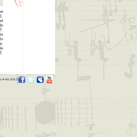
oe
1.
el
do
T.
to
In
e;
le
Z.
re # 94.009.514