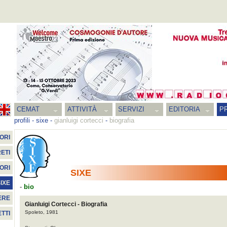
CEMAT
ATTIVITÀ
SERVIZI
EDITORIA
PR
profili
-
sixe
-
gianluigi cortecci
-
biografia
ORI
ETI
ORI
SIXE
IXE
-
bio
ERE
Gianluigi Cortecci - Biografia
Spoleto, 1981
TTI