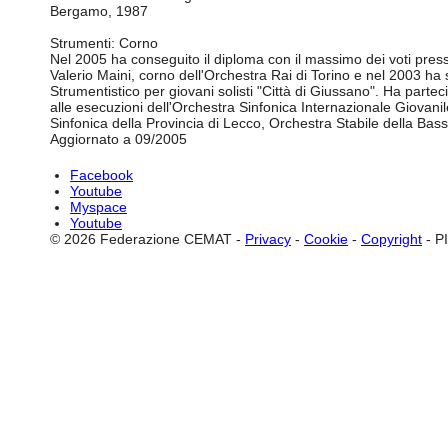
Bergamo, 1987
Strumenti: Corno
Nel 2005 ha conseguito il diploma con il massimo dei voti press
Valerio Maini, corno dell'Orchestra Rai di Torino e nel 2003 h
Strumentistico per giovani solisti "Città di Giussano". Ha part
alle esecuzioni dell'Orchestra Sinfonica Internazionale Giovani
Sinfonica della Provincia di Lecco, Orchestra Stabile della B
Aggiornato a 09/2005
Facebook
Youtube
Myspace
Youtube
© 2026 Federazione CEMAT -
Privacy
-
Cookie
-
Copyright
- P