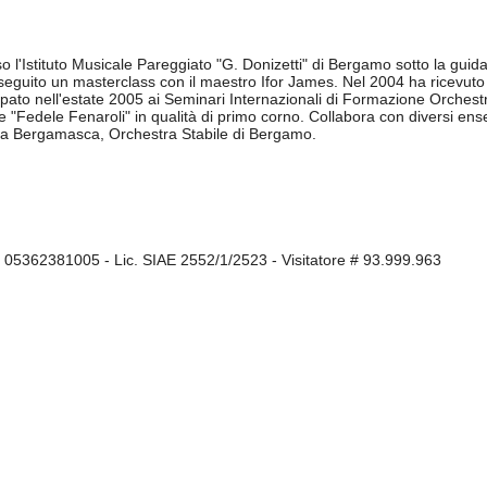
o l'Istituto Musicale Pareggiato "G. Donizetti" di Bergamo sotto la gui
a seguito un masterclass con il maestro Ifor James. Nel 2004 ha ricevut
ecipato nell'estate 2005 ai Seminari Internazionali di Formazione Orches
le "Fedele Fenaroli" in qualità di primo corno. Collabora con diversi en
assa Bergamasca, Orchestra Stabile di Bergamo.
I 05362381005 - Lic. SIAE 2552/1/2523 - Visitatore # 93.999.963