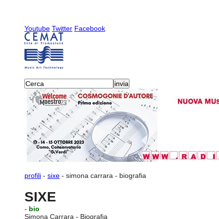
Youtube
Twitter
Facebook
profili
-
sixe
-
simona carrara
-
biografia
SIXE
-
bio
Simona Carrara - Biografia