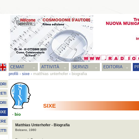
CEMAT
ATTIVITÀ
SERVIZI
EDITORIA
PR
profili
-
sixe
-
matthias unterhofer
-
biografia
ORI
ETI
ORI
SIXE
IXE
-
bio
ERE
Matthias Unterhofer - Biografia
Bolzano, 1980
TTI