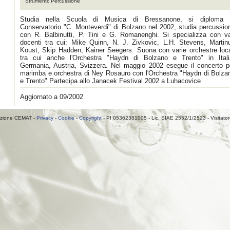
Strumenti: Percussione
Studia nella Scuola di Musica di Bressanone, si diploma 
Conservatorio "C. Monteverdi" di Bolzano nel 2002, studia percussio
con R. Balbinutti, P. Tini e G. Romanenghi. Si specializza con va
docenti tra cui: Mike Quinn, N. J. Zivkovic, L.H. Stevens, Martin
Koust, Skip Hadden, Kainer Seegers. Suona con varie orchestre loca
tra cui anche l'Orchestra "Haydn di Bolzano e Trento" in Itali
Germania, Austria, Svizzera. Nel maggio 2002 esegue il concerto p
marimba e orchestra di Ney Rosauro con l'Orchestra "Haydn di Bolza
e Trento" Partecipa allo Janacek Festival 2002 a Luhacovice
Aggiornato a 09/2002
zione CEMAT -
Privacy
-
Cookie
-
Copyright
- PI 05362381005 - Lic. SIAE 2552/1/2523 - Visitato