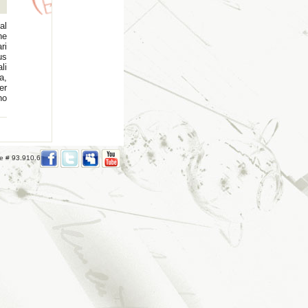
al
ne
ri
us
li
a,
er
no
re # 93.910.691