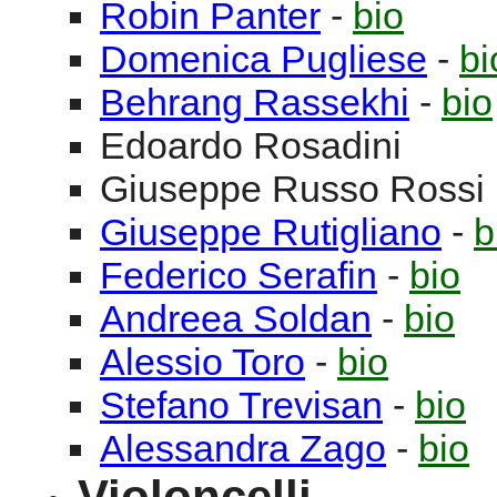
Robin
Panter
-
bio
Domenica
Pugliese
-
bi
Behrang
Rassekhi
-
bio
Edoardo
Rosadini
Giuseppe
Russo Rossi
Giuseppe
Rutigliano
-
b
Federico
Serafin
-
bio
Andreea
Soldan
-
bio
Alessio
Toro
-
bio
Stefano
Trevisan
-
bio
Alessandra
Zago
-
bio
Violoncelli