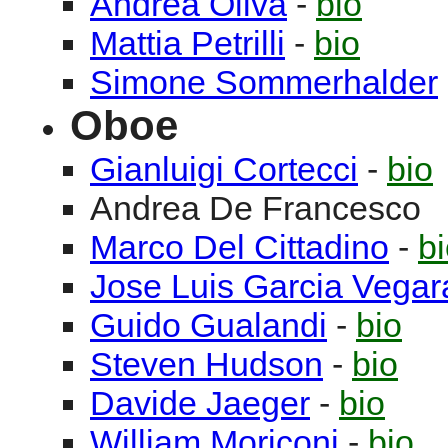
Andrea
Oliva
-
bio
Mattia
Petrilli
-
bio
Simone
Sommerhalder
Oboe
Gianluigi
Cortecci
-
bio
Andrea
De Francesco
Marco
Del Cittadino
-
b
Jose Luis
Garcia Vegar
Guido
Gualandi
-
bio
Steven
Hudson
-
bio
Davide
Jaeger
-
bio
William
Moriconi
-
bio