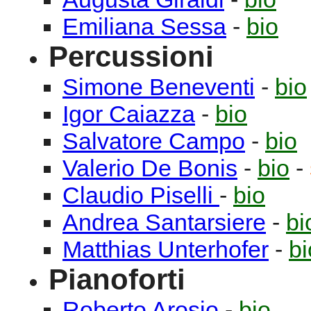
Emiliana
Sessa
-
bio
Percussioni
Simone
Beneventi
-
bio
Igor
Caiazza
-
bio
Salvatore
Campo
-
bio
Valerio
De Bonis
-
bio
-
Claudio
Piselli
-
bio
Andrea
Santarsiere
-
bi
Matthias
Unterhofer
-
bi
Pianoforti
Roberto
Arosio
-
bio