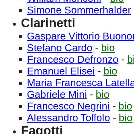
Simone
Sommerhalder
Clarinetti
Gaspare Vittorio
Buono
Stefano
Cardo
-
bio
Francesco
Defronzo
-
b
Emanuel
Elisei
-
bio
Maria Francesca
Latell
Gabriele
Mini
-
bio
Francesco
Negrini
-
bio
Alessandro
Toffolo
-
bio
Fagotti