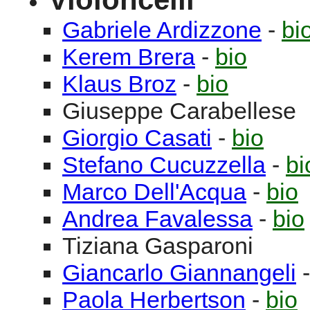
Gabriele
Ardizzone
-
bi
Kerem
Brera
-
bio
Klaus
Broz
-
bio
Giuseppe
Carabellese
Giorgio
Casati
-
bio
Stefano
Cucuzzella
-
bi
Marco
Dell'Acqua
-
bio
Andrea
Favalessa
-
bio
Tiziana
Gasparoni
Giancarlo
Giannangeli
Paola
Herbertson
-
bio