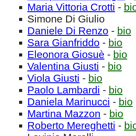
Maria Vittoria
Crotti
-
bi
Simone
Di Giulio
Daniele
Di Renzo
-
bio
Sara
Gianfriddo
-
bio
Eleonora
Giosuè
-
bio
Valentina
Giusti
-
bio
Viola
Giusti
-
bio
Paolo
Lambardi
-
bio
Daniela
Marinucci
-
bio
Martina
Mazzon
-
bio
Roberto
Mereghetti
-
bi