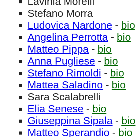
Lavinia
Morelli
Stefano
Morra
Ludovica
Nardone
-
bio
Angelina
Perrotta
-
bio
Matteo
Pippa
-
bio
Anna
Pugliese
-
bio
Stefano
Rimoldi
-
bio
Mattea
Saladino
-
bio
Sara
Scalabrelli
Elia
Senese
-
bio
Giuseppina
Sipala
-
bio
Matteo
Sperandio
-
bio