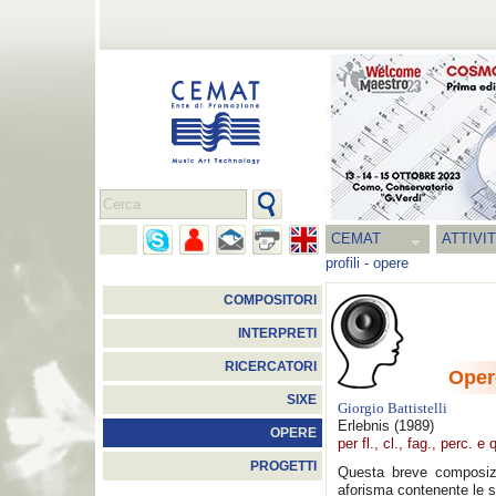
CEMAT
ATTIVI
profili
-
opere
COMPOSITORI
INTERPRETI
RICERCATORI
Oper
SIXE
Giorgio Battistelli
Erlebnis
(1989)
OPERE
per fl., cl., fag., perc. e 
PROGETTI
Questa breve composiz
aforisma contenente le s