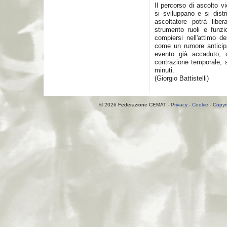
Il percorso di ascolto 
si sviluppano e si distr
ascoltatore potrà libe
strumento ruoli e funzio
compiersi nell'attimo d
come un rumore anticip
evento già accaduto, 
contrazione temporale, 
minuti.
(Giorgio Battistelli)
© 2026 Federazione CEMAT -
Privacy
-
Cookie
-
Copyr