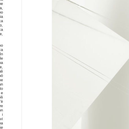
he
a,
no
ia
ca
o,
ca
e,
mo
ca
In
le
na
e,
li
uò
me
un
to
 e
li
'è
re
on
 i
vi
na
ie