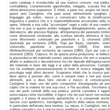
vasto catalogo è riconducibile ad una matrice comune, mai tradita
contraddetta, costantemente approfondita, indagata, scavata fino al
ultime,densissime esperienze. E infatti, a parer mio, proprio nei lavori 
questi anni Castiglioni, che pare avere ulteriormente spogliato 
linguaggio già sobrio, riesce a comunicarci tutta la stratificazio
linguistica e poetica che si è impercettibilmente accumulata nella s
opera. Volendo a mia volta "accumulare" segni e indici di una creativi
che non si può in questo ambito indagare dettagliatamente, penso al
delicatezza, alle preziose filigrane, all'importanza del parametro timbri
come dimensione strutturale, alla scrittura talvolta aforistica di lavo
come
Movimento continuato
per pianoforte e 11 strumenti (1959
Aprèslude
per orchestra (1959),
Tropi
per flauto, clarinetto, violin
violoncello, pianoforte e percussione (1959),
Eine klei
Weihnachtsmusik
per orchestra da camera (1960),
Gyro
per coro e
strumenti (1963). Colpisce, fin da questa prima produzione, la bellezz
la piacevolezza del materiale sonoro; piacevolezza che non si esauris
affatto in arabeschi o decorativismo ma che dipende dall'organizzazio
del materiale in base alle leggi e ai valori della percezione. Castiglio
non ha snobbato presuntuosamente le linee di ricerca indagate dal
psicologia negli ultimi decenni. Scopriamo infatti che la musica può
deve aprirsi a pensieri altri, come è sempre stato e non può esse
altrimenti, può e deve farsi veicolo e mezzo di comunicazion
Castiglioni è stato uno dei primi compositori d'avanguardia ad ave
capito che la materia ha una sua voce, e l'ha ascoltata. Tocchiamo q
uno dei punti centrali della sua poetica: poiché considera il rappor
uomo-natura come inscindibile, è logico che nei suoi lavori non esista
progetti o 4 prese di posizione aprioristiche, e si comprende anche 
fascino così epidermico, travolgente, esplicito della natura montana,
in particolare dell'amata terra trentina. La natura, in Castiglioni, non è 
sublime romantico ma il macrocosmo goethiano nel quale si rispecch