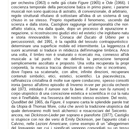
per orchestra (1963) o nelle già citate
Figure
(1965) e
Ode
(1966). 
coscienza temporale della percezione balza in primo piano; i paramet
musicali non sono qualcosa di astratto, di convenzionale, di arbitrario, 
regole strutturali rifiutano di sottostare all'idea di un sistema di seg
chiuso in se stesso. Proprio rispettando il fenomeno, uscendo dal
scienza e dalla storia, Castiglioni raggiunge un'atemporalità che non
affatto statica, ma dalla quale, dopo un processo di epurazione e 
negazione, si ricostruiscono giudizi etici ed estetici che inglobano natu
e storia rinnovandole. In
Cronaca del Ducato di Urbino
per s
percussionisti, del 1991, è la rapidità del tessuto contrappuntistico
determinare una superficie mobile ed intermittente. La leggerezza d
suoni acuminati si traduce in nitidezza dell'immagine timbrica. Anco
una volta, il timbro non è snaturato o ricercato ma, connesso all'id
musicale a tal punto che ne delimita la percezione temporal
semplicemente ascoltato e proposto. Una volta recuperata la propr
corporeità, la musica traccia direzioni di senso che si incontrano, 
dove l'opera sa scatenarle, con altre, infinite direzioni, recuperan
contenuti simbolici, etici, estetici, scientifici. La piacevolezza, 
raffinatezza cristallina di molte sue opere conducono, spesso consotti
ironia (penso all'ultimo episodio di Inverno in-ver per piccola orchestr
del 1973, intitolato
Il rumore non fa bene. Il bene non fa rumore
) n
corpo utopistico di una concezione estetica e scientifica in cui la natu
non è l'ineffabile, ma l'essenza del nostro stesso esistere. Del resto, 
Quodlibet
del 1965, da
Figure
, il soprano canta le splendide parole trat
da
Utopia
di Thomas More, colui che avviò la tradizione utopistica dal
quale deriveranno molti testi alchemici e rosacrociani del Seicento.
ancora, nei
Dickinson-Lieder
per soprano e pianoforte (1977), Castiglio
si stupisce con noi dei versi di Emily Dickinson, per l'appunto citati 
Calvino, nelle
Lezioni Americane
, come esempio di un "alleggerimen
del linguaggio per cui i significati vengono convogliati su un tessu