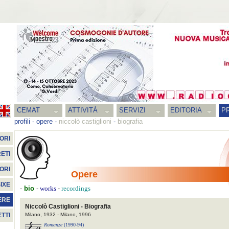
CEMAT
ATTIVITÀ
SERVIZI
EDITORIA
PR
profili
-
opere
-
niccolò castiglioni
-
biografia
ORI
ETI
ORI
Opere
IXE
-
bio
-
-
works
recordings
ERE
Niccolò Castiglioni - Biografia
Milano, 1932 - Milano, 1996
TTI
Romanze
(1990-94)