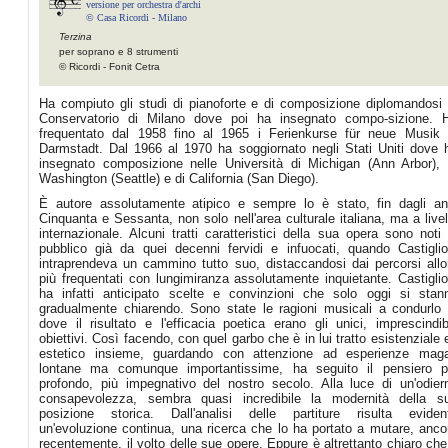
versione per orchestra d'archi
© Casa Ricordi - Milano
Terzina
per soprano e 8 strumenti
© Ricordi - Fonit Cetra
Ha compiuto gli studi di pianoforte e di composizione diplomandosi 
Conservatorio di Milano dove poi ha insegnato compo-sizione. 
frequentato dal 1958 fino al 1965 i Ferienkurse für neue Musik 
Darmstadt. Dal 1966 al 1970 ha soggiornato negli Stati Uniti dove 
insegnato composizione nelle Università di Michigan (Ann Arbor), 
Washington (Seattle) e di California (San Diego).
È autore assolutamente atipico e sempre lo è stato, fin dagli an
Cinquanta e Sessanta, non solo nell'area culturale italiana, ma a livel
internazionale. Alcuni tratti caratteristici della sua opera sono noti 
pubblico già da quei decenni fervidi e infuocati, quando Castiglio
intraprendeva un cammino tutto suo, distaccandosi dai percorsi allo
più frequentati con lungimiranza assolutamente inquietante. Castiglio
ha infatti anticipato scelte e convinzioni che solo oggi si stan
gradualmente chiarendo. Sono state le ragioni musicali a condurlo 
dove il risultato e l'efficacia poetica erano gli unici, imprescindibi
obiettivi. Così facendo, con quel garbo che è in lui tratto esistenziale 
estetico insieme, guardando con attenzione ad esperienze maga
lontane ma comunque importantissime, ha seguito il pensiero p
profondo, più impegnativo del nostro secolo. Alla luce di un'odier
consapevolezza, sembra quasi incredibile la modernità della s
posizione storica. Dall'analisi delle partiture risulta eviden
un'evoluzione continua, una ricerca che lo ha portato a mutare, anco
recentemente, il volto delle sue opere. Eppure è altrettanto chiaro che 