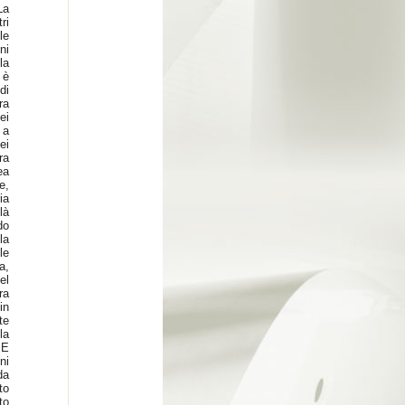
La
ri
le
ni
la
 è
di
ra
ei
 a
ei
ra
ea
e,
ia
là
do
la
le
a,
el
ra
in
te
la
 E
ni
da
to
to