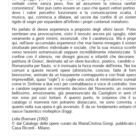
verbale come senza peso, fino ad assumere la stessa rarefat
consistenza". Non può certo essere un caso che questi vettori portino 
dove i valori percettivi funzionano e la comunicazione scatta. 
musica, qui, comincia a dilatare, ad uscire dai confini di un siste
rigido di segni per espandere all'infinito i propri contenuti metaforici.
Ho parlato di dense esperienze a proposito degli ultimi lavori. Pote
sembrare una provocazione, visto il tessuto ancora più spoglio, ridot
veramente a gesti minimi, essenziali, che li caratterizza. Ma è propr
qui, nell'aver accumulato esperienze che mai hanno rinnegato il siste
strutturale percettivo individuale e sociale, che la sua musica sconfi
verso tensioni extramusicali seppure incredibilmente interiorizzate. S
confine con il silenzio, nei disegni giocosi e infantili che decorano 
partitura di
Grüezi
, destinata ad un oboe bucolico, poetico, candido o 
Romanzetta
per flauto, si è insinuata la forza morale dell'ironia. Nei trat
comuni a queste recenti opere (aforistiche, concise, fatte di for
brevissime, animate da un trasparente contrappunto e con finali spes
imprevedibili, quasi "sigle") si coglie una sorta di minimalismo surreal
come in
Sinfonie
a due voci per contrabbasso e voce di contralto. Iron
e candore segnano un momento decisivo del Novecento, un momen
bellissimo, emozionante, già preannunciato da Castiglioni in anni c
non sono poi così lontani. A questo punto, le sorprese che il s
catalogo ci riserverà non potranno distaccarsi, ne sono convinta, 
quanto nella sua opera è già avvenuto. È da un fondamento unitario c
nasce l'autentico molteplice d'oggi.
Lidia Bramani (1992)
© dal Catalogo delle opere curato da MariaCristina Giorgi, pubblicato 
Casa Ricordi - Milano.