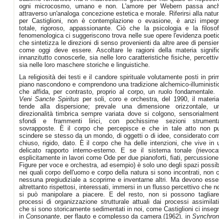
ogni microcosmo, umano e non. L'amore per Webern passa anc
attraverso un'analoga concezione estetica e morale. Riferirsi alla natur
per Castiglioni, non è contemplazione o evasione, è anzi impeg
totale, rigoroso, appassionante. Ciò che la psicologia e la filosof
fenomenologica ci suggeriscono trova nelle sue opere l'evidenza poeti
che sintetizza le direzioni di senso provenienti da altre aree di pensier
come oggi deve essere. Ascoltare le ragioni della materia signifi
innanzitutto conoscerle, sia nelle loro caratteristiche fisiche, percettiv
sia nelle loro maschere storiche e linguistiche.
La religiosità dei testi e il candore spirituale volutamente posti in pri
piano nascondono e comprendono una tradizione alchemico-illuministi
che affida, per contrasto, proprio al corpo, un ruolo fondamentale. 
Veni Sancte Spiritus
per soli, coro e orchestra, del 1990, il materia
tende alla dispersione; prevale una dimensione orizzontale, u
direzionalità timbrica sempre variata dove si colgono, sensorialment
sfondi e frammenti lirici, con pochissime sezioni strumenta
sovrapposte. È il corpo che percepisce e che in tale atto non p
scindere se stesso da un mondo, di oggetti o di idee, considerato co
chiuso, rigido, dato. È il corpo che ha delle intenzioni, che vive in 
delicato rapporto interno-esterno. E se il sistema tonale (rievoca
esplicitamente in lavori come Ode per due pianoforti, fiati, percussione
Figure per voce e orchestra, ad esempio) è solo uno degli spazi possibi
nei quali corpo dell'uomo e corpo della natura si sono incontrati, non c
nessuna pregiudiziale a scoprirne e inventarne altri. Ma devono esse
altrettanto rispettosi, interessati, immersi in un flusso percettivo che n
si può manipolare a piacere. E del resto, non si possono tagliare
processi di organizzazione strutturale attuali dai processi assimilati
che si sono storicamente sedimentati in noi, come Castiglioni ci inseg
in
Consonante
, per flauto e complesso da camera (1962), in
Synchron