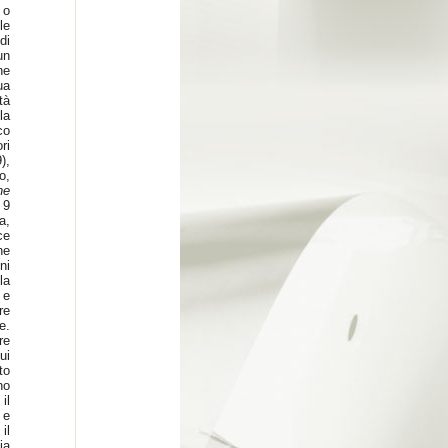
 o
le
di
un
ne
ua
tà
la
co
ri
),
o,
ne
 9
a,
ce
ne
ni
la
 e
re
e.
re
ui
to
no
il
 e
il
ia