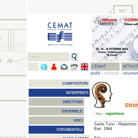
CEMAT
ATTIVI
profili
-
interpreti
-
strument
COMPOSITORI
INTERPRETI
DIRETTORI
Stru
ENSEMBLE
-
bio
-
repertoire
VOCI
Sante Tursi - Repertorio
Bari, 1964
STRUMENTALI
Sito: