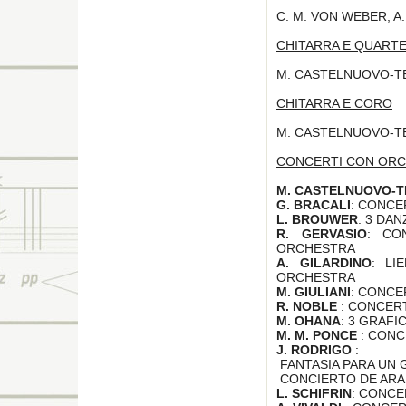
C. M. VON WEBER, A.
CHITARRA E QUART
M. CASTELNUOVO-TE
CHITARRA E CORO
M. CASTELNUOVO-
CONCERTI CON OR
M. CASTELNUOVO-
G. BRACALI
: CONC
L. BROUWER
: 3 DA
R. GERVASIO
: CO
ORCHESTRA
A. GILARDINO
: LI
ORCHESTRA
M. GIULIANI
: CONCER
R. NOBLE
: CONCER
M. OHANA
: 3 GRAF
M. M. PONCE
: CONC
J. RODRIGO
:
FANTASIA PARA UN
CONCIERTO DE AR
L. SCHIFRIN
: CONC