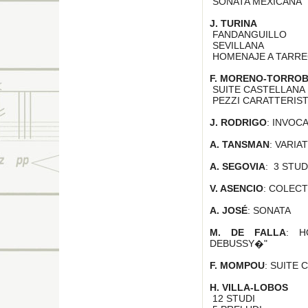
SONATA MEXICANA
J. TURINA
FANDANGUILLO
SEVILLANA
HOMENAJE A TARR
F. MORENO-TORRO
SUITE CASTELLANA
PEZZI CARATTERIST
J. RODRIGO
: INVOC
A. TANSMAN
: VARI
A. SEGOVIA
: 3 STU
V. ASENCIO
: COLECT
A. JOSÉ
: SONATA
M. DE FALLA
: H
DEBUSSY�"
F. MOMPOU
: SUITE
H. VILLA-LOBOS
12 STUDI