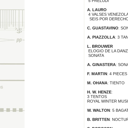
5 PRELUDI
A. LAURO
4 VALSES VENEZO
SEIS POR DERECH
C. GUASTAVINO
: SO
A. PIAZZOLLA
: 3 T
L. BROUWER
ELOGIO DE LA DAN
SONATA
A. GINASTERA
: SON
F. MARTIN
: 4 PIECE
M. OHANA
: TIENTO
H. W. HENZE
:
3 TENTOS
ROYAL WINTER MUS
W. WALTON
: 5 BAG
B. BRITTEN
: NOCTUR