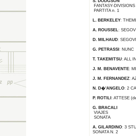
S. DODGSON
FANTASY-DIVISION
PARTITA n. 1
L. BERKELEY
: THEM
A. ROUSSEL
: SEGOV
D. MILHAUD
: SEGOV
G. PETRASSI
: NUNC
T. TAKEMITSU
: ALL 
J. M. BENAVENTE
: 
J. M. FERNANDEZ
: 
N. D�'ANGELO
: 2 C
P. ROTILI
: ATTESE (de
G. BRACALI
VIAJES
SONATA
A. GILARDINO
: 3 S
SONATA N. 2