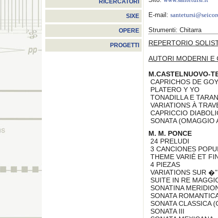
www.santetursi.it
RICERCATORI
E-mail:
santetursi@seicor
SIXE
Strumenti: Chitarra
OPERE
REPERTORIO SOLIS
PROGETTI
AUTORI MODERNI E
M.CASTELNUOVO-T
CAPRICHOS DE GO
PLATERO Y YO
TONADILLA E TARA
VARIATIONS À TRAV
CAPRICCIO DIABOLI
SONATA (OMAGGIO 
M. M. PONCE
24 PRELUDI
3 CANCIONES POPU
THEME VARIÉ ET FI
4 PIEZAS
VARIATIONS SUR �"
SUITE IN RE MAGG
SONATINA MERIDIO
SONATA ROMANTICA
SONATA CLASSICA 
SONATA III