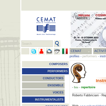
CEMAT
ACTIVI
profiles
-
performers
-
inst
COMPOSERS
PERFORMERS
CONDUCTORS
Inst
ENSEMBLE
-
bio
-
repertoire
VOICES
Roberto Fabbriciani - Rep
INSTRUMENTALISTS
Web: