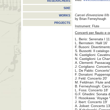
www.robertofabbrici
RESEARCHERS
SIXE
Carceri d'invenzione II/b
WORKS
by Brian Ferneyhough
PROJECTS
Instrument: Flute
Concerti per flauto e 
L. Berio: Serenata I 11
L. Bernstein: Halil 16'
F. Busoni: Divertiment
S. Bussotti: Il catalog
N. Castiglioni: Cavatin
N. Castiglioni: Le Cha
A. Clementi: Passacagl
J. Corigliano: Concert
L. De Pablo: Concerto"
F. Donatoni: Puppenspi
J. Feld: Concerto 20'
M. Feldman: Flute and
B. Ferneyhough: Carcer
L. Foss: Concerto 18'
G.F. Ghedini: Sonata 
T. Hosokawa: Voyage 
J. Ibert: Concerto 19'
A. Jolivet: Concerto 13
D. Kabalewski: Concer