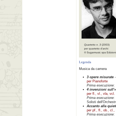
Quartetto n. 3
(2003)
per quartetto d'archi
© Sugarmusic spa Edizioni 
Legenda
Musica da camera
3 opere misurate
-
per Pianoforte
Prima esecuzione
:
4 invenzioni sull'
per fl., vl., vla, vcl.
Prima esecuzione
:
Solisti dell'Orches
Accanto alla quie
per pf., fl., ob., cl.,
Prima esecuzione
: