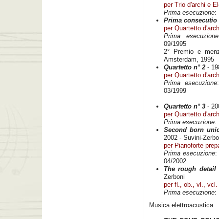
per Trio d'archi e E
Prima esecuzione
:
Prima consecutio
per Quartetto d'arch
Prima esecuzione
09/1995
2° Premio e menz
Amsterdam, 1995
Quartetto n° 2
- 19
per Quartetto d'arch
Prima esecuzione
03/1999
Quartetto n° 3
- 20
per Quartetto d'arch
Prima esecuzione
:
Second born unic
2002 - Suvini-Zerbo
per Pianoforte prep
Prima esecuzione
:
04/2002
The rough detail
Zerboni
per fl., ob., vl., vcl.
Prima esecuzione
:
Musica elettroacustica