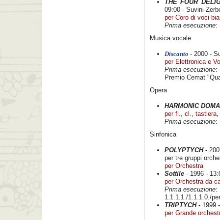
THE FOUR DELI
09:00 - Suvini-Zerb
per Coro di voci bi
Prima esecuzione
:
Musica vocale
Discanto
- 2000 - S
per Elettronica e V
Prima esecuzione
:
Premio Cemat "Quar
Opera
HARMONIC DOMAI
per fl., cl., tastiera,
Prima esecuzione
:
Sinfonica
POLYPTYCH
- 200
per tre gruppi orchest
per Orchestra
Sottile
- 1996 - 13:
per Orchestra da c
Prima esecuzione
:
1.1.1.1./1.1.1.0./per
TRIPTYCH
- 1999 -
per Grande orchest