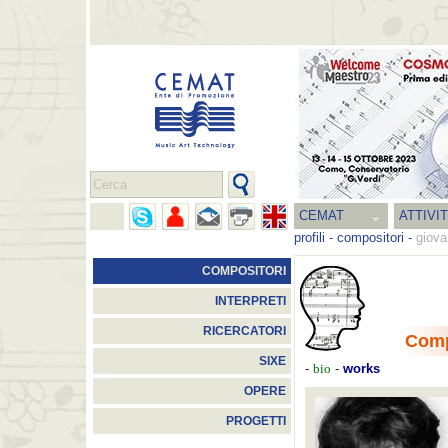
CEMAT
ATTIVI
profili
-
compositori
-
giova
COMPOSITORI
INTERPRETI
RICERCATORI
Comp
SIXE
-
-
works
bio
OPERE
PROGETTI