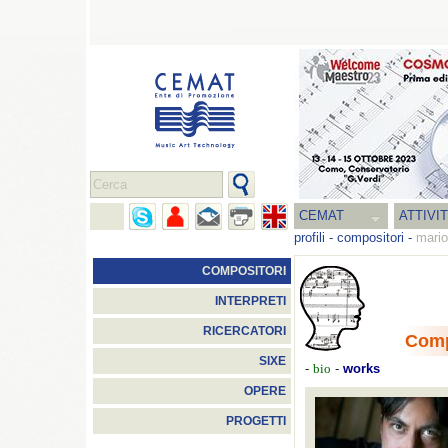
CEMAT
ATTIVI
profili
-
compositori
-
mario
COMPOSITORI
INTERPRETI
RICERCATORI
Comp
SIXE
-
-
works
bio
OPERE
PROGETTI