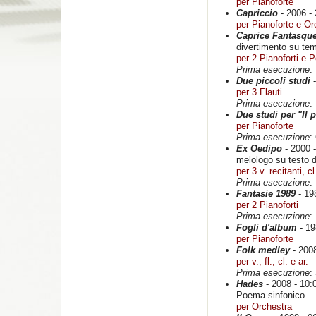
per Pianoforte
Capriccio
- 2006 - 
per Pianoforte e Or
Caprice Fantasqu
divertimento su tem
per 2 Pianoforti e 
Prima esecuzione
:
Due piccoli studi
-
per 3 Flauti
Prima esecuzione
:
Due studi per "Il
per Pianoforte
Prima esecuzione
:
Ex Oedipo
- 2000 -
melologo su testo 
per 3 v. recitanti, c
Prima esecuzione
:
Fantasie 1989
- 19
per 2 Pianoforti
Prima esecuzione
:
Fogli d'album
- 19
per Pianoforte
Folk medley
- 2008
per v., fl., cl. e ar.
Prima esecuzione
:
Hades
- 2008 - 10:
Poema sinfonico
per Orchestra