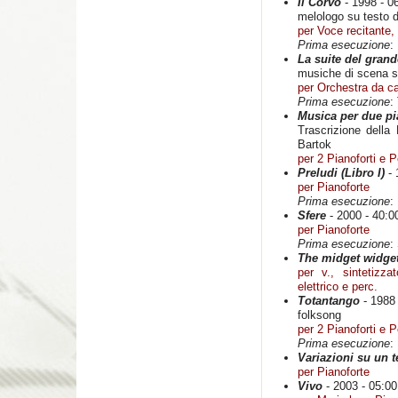
Il Corvo
- 1998 - 0
melologo su testo 
per Voce recitante, 
Prima esecuzione
:
La suite del gran
musiche di scena su
per Orchestra da c
Prima esecuzione
:
Musica per due pi
Trascrizione della
Bartok
per 2 Pianoforti e 
Preludi (Libro I)
- 
per Pianoforte
Prima esecuzione
:
Sfere
- 2000 - 40:0
per Pianoforte
Prima esecuzione
:
The midget widge
per v., sintetizza
elettrico e perc.
Totantango
- 1988 
folksong
per 2 Pianoforti e 
Prima esecuzione
:
Variazioni su un 
per Pianoforte
Vivo
- 2003 - 05:00