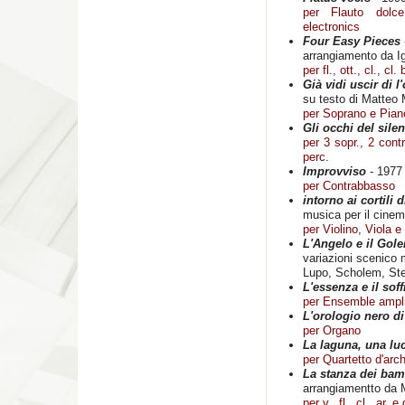
per Flauto dolc
electronics
Four Easy Pieces
arrangiamento da Ig
per fl., ott., cl., cl. 
Già vidi uscir di 
su testo di Matteo 
per Soprano e Pian
Gli occhi del sile
per 3 sopr., 2 contr.,
perc.
Improvviso
- 1977
per Contrabbasso
intorno ai cortili 
musica per il cine
per Violino, Viola e
L'Angelo e il Gol
variazioni scenico 
Lupo, Scholem, St
L'essenza e il soff
per Ensemble ampli
L'orologio nero d
per Organo
La laguna, una lu
per Quartetto d'arch
La stanza dei bam
arrangiamentto da
per v., fl., cl., ar. e