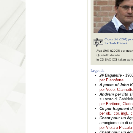
Cygnus X-1
(2007) per d
Rai Trade Edizioni
Red Shift I
(2005) per quar
Quartetto Arcadia
in CD SAX-XXI italian work
Legenda
24 Bagatelle
- 198
per Pianoforte
A poem of John K
per Voce, Clarinett
Andrem per lito si
su testo di Gabirie
per Baritono, Clarin
Ce pur fragment d
per ob., cor. ingl., c
Chant pour un éq
arrangiamento di un
per Viola e Piccola
Chant pour un éq