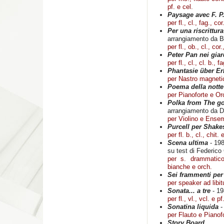
pf. e cel.
Paysage avec F. P
per fl., cl., fag., cor
Per una riscrittur
arrangiamento da 
per fl., ob., cl., cor.,
Peter Pan nei giar
per fl., cl., cl. b., f
Phantasie über Er
per Nastro magneti
Poema della notte
per Pianoforte e Or
Polka from The g
arrangiamento da D
per Violino e Ense
Purcell per Shake
per fl. b., cl., chit. 
Scena ultima
- 19
su test di Federico
per s. drammatico
bianche e orch.
Sei frammenti pe
per speaker ad libitu
Sonata... a tre
- 19
per fl., vl., vcl. e pf
Sonatina liquida
-
per Flauto e Pianof
Story Board