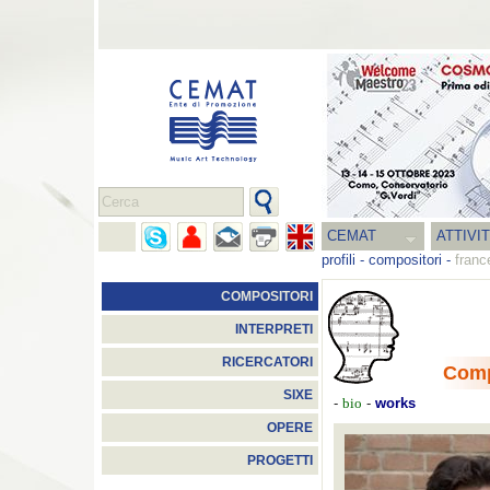
CEMAT
ATTIVI
profili
-
compositori
-
franc
COMPOSITORI
INTERPRETI
RICERCATORI
Comp
SIXE
-
-
works
bio
OPERE
PROGETTI