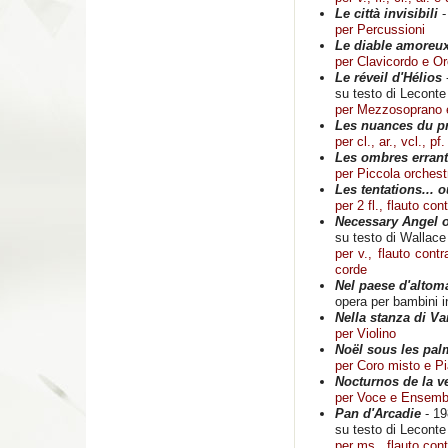
Le città invisibili
-
per Percussioni
Le diable amoreu
per Clavicordo e O
Le réveil d'Hélios
su testo di Leconte
per Mezzosoprano 
Les nuances du p
per cl., ar., vcl., pf
Les ombres erran
per Piccola orchest
Les tentations... o
per 2 fl., flauto cont
Necessary Angel o
su testo di Wallac
per v., flauto contr
corde
Nel paese d'altom
opera per bambini in
Nella stanza di V
per Violino
Noël sous les pal
per Coro misto e Pi
Nocturnos de la v
per Voce e Ensemb
Pan d'Arcadie
- 19
su testo di Leconte
per ms., flauto contra