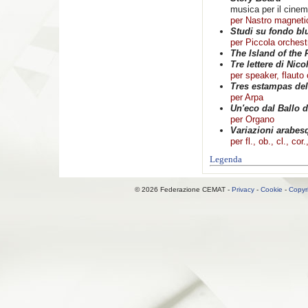
musica per il cine
per Nastro magneti
Studi su fondo bl
per Piccola orchest
The Island of the 
Tre lettere di Nico
per speaker, flauto c
Tres estampas del
per Arpa
Un'eco dal Ballo d
per Organo
Variazioni arabes
per fl., ob., cl., cor.
Legenda
© 2026 Federazione CEMAT -
Privacy
-
Cookie
-
Copyr