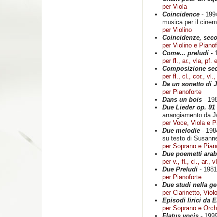
per Viola
Coincidence
- 199
musica per il cine
per Violino
Coincidenze, seco
per Violino e Pianof
Come... preludi
- 
per fl., ar., vla, pf. 
Composizione se
per fl., cl., cor., vl.
Da un sonetto di 
per Pianoforte
Dans un bois
- 19
Due Lieder op. 91
arrangiamento da 
per Voce, Viola e P
Due melodie
- 198
su testo di Susann
per Soprano e Pian
Due poemetti arab
per v., fl., cl., ar., 
Due Preludi
- 1981
per Pianoforte
Due studi nella ge
per Clarinetto, Viol
Episodi lirici da
per Soprano e Orch
Flatus vocis
- 199