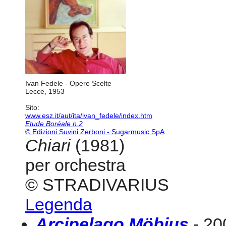
Ivan Fedele - Opere Scelte
Lecce, 1953
Sito:
www.esz.it/aut/ita/ivan_fedele/index.htm
Etude Boréale n.2
© Edizioni Suvini Zerboni - Sugarmusic SpA
Chiari
(1981)
per orchestra
© STRADIVARIUS
Legenda
Arcipelago Möbius
- 20