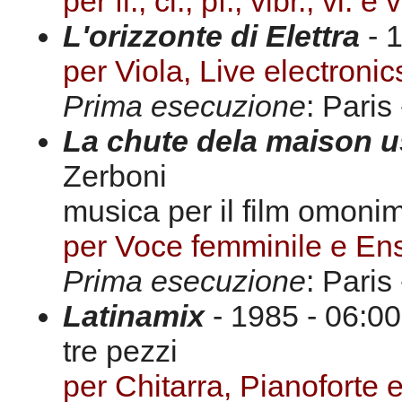
per fl., cl., pf., vibr., vl. e v
L'orizzonte di Elettra
- 1
per Viola, Live electron
Prima esecuzione
: Paris
La chute dela maison 
Zerboni
musica per il film omoni
per Voce femminile e E
Prima esecuzione
: Paris
Latinamix
- 1985 - 06:00
tre pezzi
per Chitarra, Pianoforte e