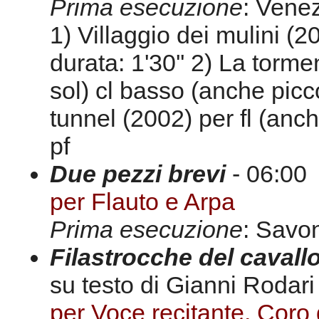
Prima esecuzione
: Vene
1) Villaggio dei mulini (20
durata: 1'30'' 2) La tormen
sol) cl basso (anche piccol
tunnel (2002) per fl (anche
pf
Due pezzi brevi
- 06:00
per Flauto e Arpa
Prima esecuzione
: Savo
Filastrocche del cavall
su testo di Gianni Rodari
per Voce recitante, Coro