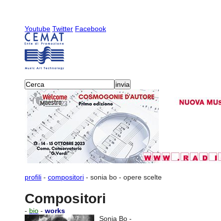
Youtube
Twitter
Facebook
profili
-
compositori
-
sonia bo
-
opere scelte
Compositori
-
bio
-
works
Sonia Bo -