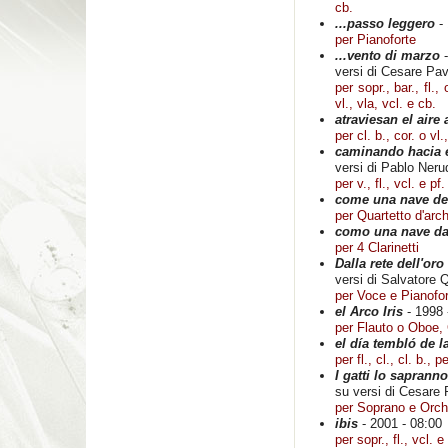
cb.
...passo leggero
- 
per Pianoforte
...vento di marzo
-
versi di Cesare Pa
per sopr., bar., fl., 
vl., vla, vcl. e cb.
atraviesan el aire
per cl. b., cor. o vl.
caminando hacia 
versi di Pablo Neru
per v., fl., vcl. e pf.
come una nave del
per Quartetto d'arch
como una nave dal 
per 4 Clarinetti
Dalla rete dell'oro
versi di Salvatore
per Voce e Pianofo
el Arco Iris
- 1998 
per Flauto o Oboe, 
el día tembló de l
per fl., cl., cl. b., p
I gatti lo sapranno
su versi di Cesare
per Soprano e Orch
ibis
- 2001 - 08:00
per sopr., fl., vcl. e