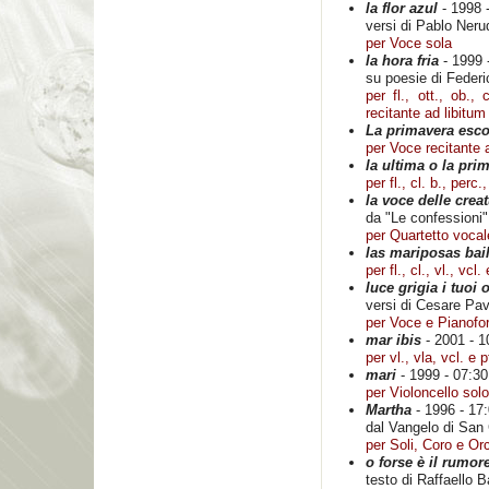
la flor azul
- 1998 
versi di Pablo Neru
per Voce sola
la hora fria
- 1999 
su poesie di Feder
per fl., ott., ob., 
recitante ad libitum
La primavera esco
per Voce recitante 
la ultima o la pri
per fl., cl. b., perc.,
la voce delle crea
da "Le confessioni"
per Quartetto vocal
las mariposas bail
per fl., cl., vl., vcl. 
luce grigia i tuoi 
versi di Cesare Pa
per Voce e Pianofor
mar ibis
- 2001 - 1
per vl., vla, vcl. e p
mari
- 1999 - 07:30
per Violoncello solo
Martha
- 1996 - 17
dal Vangelo di San
per Soli, Coro e Or
o forse è il rumor
testo di Raffaello B