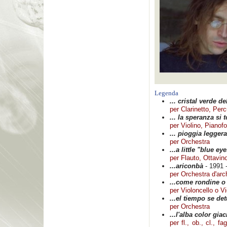
Legenda
... cristal verde 
per Clarinetto, Per
... la speranza si 
per Violino, Pianof
... pioggia leggera
per Orchestra
...a little "blue ey
per Flauto, Ottavin
...ariconbà
- 1991 -
per Orchestra d'arc
...come rondine o
per Violoncello o Vi
...el tiempo se de
per Orchestra
...l'alba color giac
per fl., ob., cl., fa