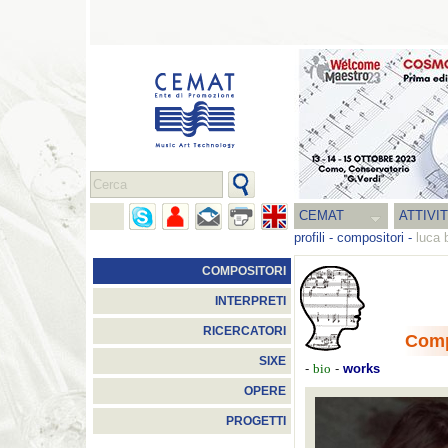
CEMAT
ATTIVI
profili
-
compositori
-
luca 
COMPOSITORI
INTERPRETI
RICERCATORI
Comp
SIXE
-
bio
-
works
OPERE
PROGETTI