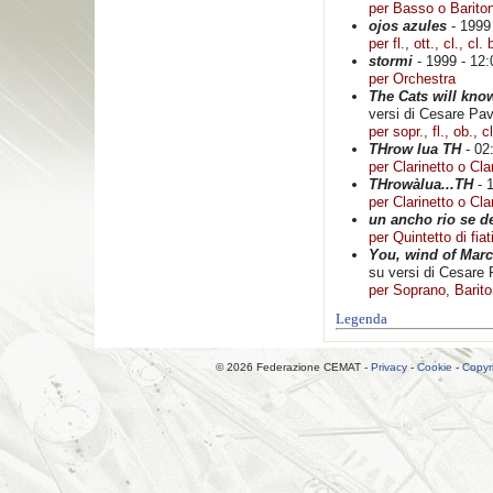
per Basso o Barito
ojos azules
- 1999 
per fl., ott., cl., cl. 
stormi
- 1999 - 12:
per Orchestra
The Cats will kno
versi di Cesare Pa
per sopr., fl., ob., c
THrow lua TH
- 02
per Clarinetto o Cla
THrowàlua...TH
- 1
per Clarinetto o Cla
un ancho rio se d
per Quintetto di fiat
You, wind of Mar
su versi di Cesare
per Soprano, Barit
Legenda
© 2026 Federazione CEMAT -
Privacy
-
Cookie
-
Copyr