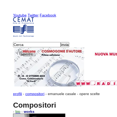
Youtube
Twitter
Facebook
profili
-
compositori
-
emanuele casale
-
opere scelte
Compositori
-
bio
-
works