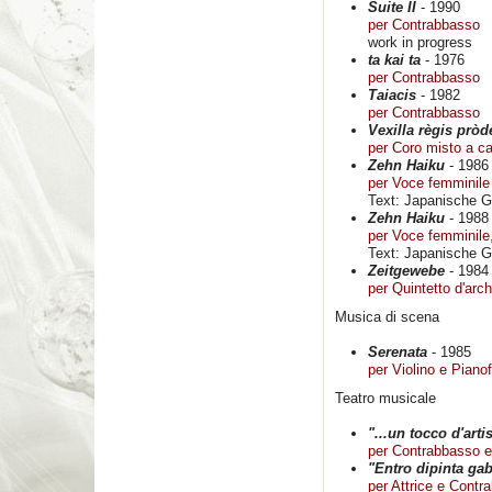
Suite II
- 1990
per Contrabbasso
work in progress
ta kai ta
- 1976
per Contrabbasso
Taiacis
- 1982
per Contrabbasso
Vexilla règis pròd
per Coro misto a ca
Zehn Haiku
- 1986
per Voce femminile 
Text: Japanische G
Zehn Haiku
- 1988
per Voce femminile
Text: Japanische G
Zeitgewebe
- 1984
per Quintetto d'arch
Musica di scena
Serenata
- 1985
per Violino e Pianof
Teatro musicale
"...un tocco d'artis
per Contrabbasso e
"Entro dipinta ga
per Attrice e Contr