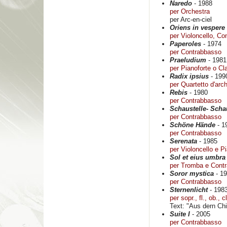
Naredo
- 1988
per Orchestra
per Arc-en-ciel
Oriens in vespere
per Violoncello, C
Paperoles
- 1974
per Contrabbasso
Praeludium
- 1981
per Pianoforte o C
Radix ipsius
- 199
per Quartetto d'arch
Rebis
- 1980
per Contrabbasso
Schaustelle- Scha
per Contrabbasso
Schöne Hände
- 1
per Contrabbasso
Serenata
- 1985
per Violoncello e P
Sol et eius umbr
per Tromba e Cont
Soror mystica
- 1
per Contrabbasso
Sternenlicht
- 198
per sopr., fl., ob., c
Text: "Aus dern Ch
Suite I
- 2005
per Contrabbasso