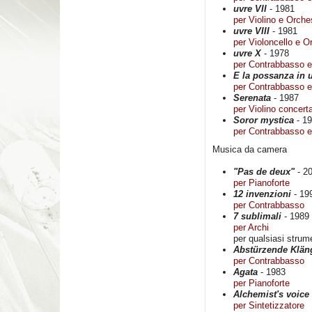
uvre VII
- 1981
per Violino e Orche
uvre VIII
- 1981
per Violoncello e O
uvre X
- 1978
per Contrabbasso e
E la possanza in 
per Contrabbasso e
Serenata
- 1987
per Violino concert
Soror mystica
- 1
per Contrabbasso e
Musica da camera
"Pas de deux"
- 2
per Pianoforte
12 invenzioni
- 19
per Contrabbasso
7 sublimali
- 1989
per Archi
per qualsiasi strum
Abstürzende Klän
per Contrabbasso
Agata
- 1983
per Pianoforte
Alchemist's voice
per Sintetizzatore