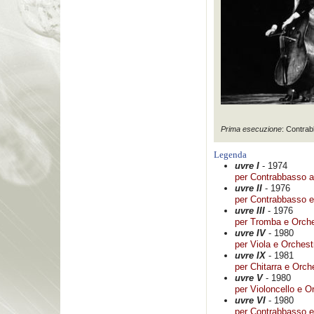
Prima esecuzione
: Contra
Legenda
uvre I
- 1974
per Contrabbasso a
uvre II
- 1976
per Contrabbasso e
uvre III
- 1976
per Tromba e Orche
uvre IV
- 1980
per Viola e Orchest
uvre IX
- 1981
per Chitarra e Orche
uvre V
- 1980
per Violoncello e O
uvre VI
- 1980
per Contrabbasso e