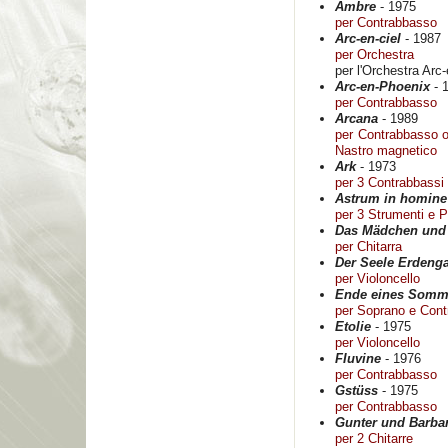
Ambre
- 1975
per Contrabbasso
Arc-en-ciel
- 1987
per Orchestra
per l'Orchestra Arc-
Arc-en-Phoenix
- 
per Contrabbasso
Arcana
- 1989
per Contrabbasso o
Nastro magnetico
Ark
- 1973
per 3 Contrabbassi
Astrum in homine
per 3 Strumenti e P
Das Mädchen und
per Chitarra
Der Seele Erden
per Violoncello
Ende eines Somm
per Soprano e Con
Etolie
- 1975
per Violoncello
FIuvine
- 1976
per Contrabbasso
Gstüss
- 1975
per Contrabbasso
Gunter und Barba
per 2 Chitarre