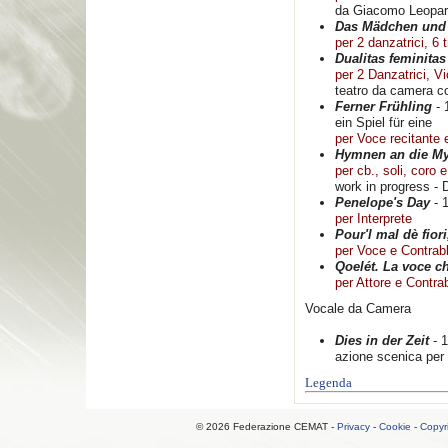
da Giacomo Leopar
Das Mädchen und 
per 2 danzatrici, 6 tr
Dualitas feminitas
per 2 Danzatrici, V
teatro da camera c
Ferner Frühling
- 
ein Spiel für eine
per Voce recitante
Hymnen an die My
per cb., soli, coro e
work in progress - 
Penelope's Day
- 
per Interprete
Pour'l mal dè fio
per Voce e Contra
Qoelét. La voce c
per Attore e Contr
Vocale da Camera
Dies in der Zeit
- 
azione scenica per 
Legenda
© 2026 Federazione CEMAT -
Privacy
-
Cookie
-
Copyr