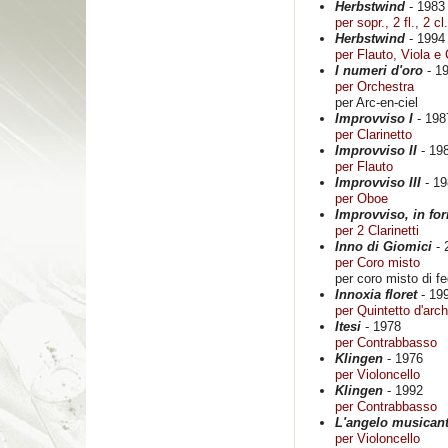
Herbstwind
- 1983
per sopr., 2 fl., 2 cl
Herbstwind
- 1994
per Flauto, Viola e 
I numeri d'oro
- 1
per Orchestra
per Arc-en-ciel
Improvviso I
- 198
per Clarinetto
Improvviso II
- 19
per Flauto
Improvviso III
- 19
per Oboe
Improvviso, in fo
per 2 Clarinetti
Inno di Giomici
- 
per Coro misto
per coro misto di fe
Innoxia floret
- 19
per Quintetto d'arch
Itesi
- 1978
per Contrabbasso
Klingen
- 1976
per Violoncello
Klingen
- 1992
per Contrabbasso
L'angelo musican
per Violoncello