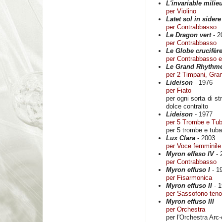
L'invariable milie
per Violino
Latet sol in sider
per Contrabbasso
Le Dragon vert
- 2
per Contrabbasso
Le Globe crucifèr
per Contrabbasso e 
Le Grand Rhythm
per 2 Timpani, Gra
Lideison
- 1976
per Fiato
per ogni sorta di st
dolce contralto
Lideison
- 1977
per 5 Trombe e Tu
per 5 trombe e tub
Lux Clara
- 2003
per Voce femminile 
Myron effeso IV
- 
per Contrabbasso
Myron effuso I
- 1
per Fisarmonica
Myron effuso II
- 1
per Sassofono teno
Myron effuso III
per Orchestra
per l'Orchestra Arc-