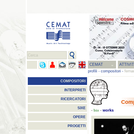
CEMAT
ATTIVI
profili
-
compositori
-
ferna
COMPOSITORI
INTERPRETI
RICERCATORI
Comp
SIXE
-
bio
-
works
OPERE
PROGETTI