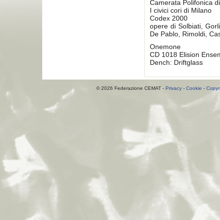
Camerata Polifonica d
I civici cori di Milano
Codex 2000
opere di Solbiati, Gor
De Pablo, Rimoldi, Cas
Onemone
CD 1018 Elision Ense
Dench: Driftglass
© 2026 Federazione CEMAT -
Privacy
-
Cookie
-
Copyr