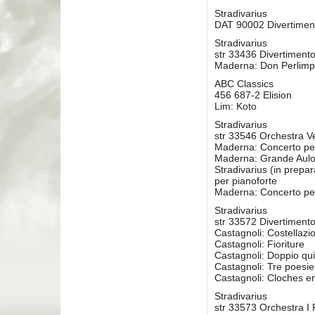
Stradivarius
DAT 90002 Divertimen
Stradivarius
str 33436 Divertiment
Maderna: Don Perlimp
ABC Classics
456 687-2 Elision
Lim: Koto
Stradivarius
str 33546 Orchestra V
Maderna: Concerto per
Maderna: Grande Aulo
Stradivarius (in prep
per pianoforte
Maderna: Concerto pe
Stradivarius
str 33572 Divertiment
Castagnoli: Costellazio
Castagnoli: Fioriture
Castagnoli: Doppio qui
Castagnoli: Tre poesie
Castagnoli: Cloches en
Stradivarius
str 33573 Orchestra I 