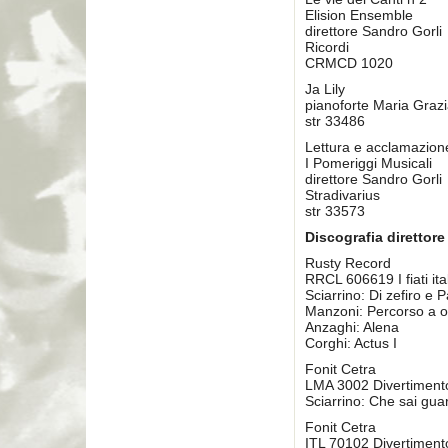
Elision Ensemble
direttore Sandro Gorli
Ricordi
CRMCD 1020
Ja Lily
pianoforte Maria Grazi
str 33486
Lettura e acclamazion
I Pomeriggi Musicali
direttore Sandro Gorli
Stradivarius
str 33573
Discografia direttore
Rusty Record
RRCL 606619 I fiati it
Sciarrino: Di zefiro e 
Manzoni: Percorso a o
Anzaghi: Alena
Corghi: Actus I
Fonit Cetra
LMA 3002 Divertimento
Sciarrino: Che sai gua
Fonit Cetra
ITL 70102 Divertimen