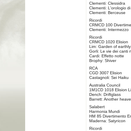
Clementi: Clessidra
Clementi: L'orologio di
Clementi: Berceuse
Ricordi
CRMCD 100 Divertime
Clementi: Intermezzo
Ricordi
CRMCD 1020 Elision
Lim: Garden of earthly
Gorli: Le vie dei canti 
Cardi: Effetto notte
Brophy: Shiver
RCA
CGD 3007 Elision
Castagnoli: Sei Haiku
Australia Council
1M1CD 1018 Elision Li
Dench: Driftglass
Barrett: Another heave
Salabert
Harmonia Mundi
HM 85 Divertimento E
Maderna: Satyricon
Ricordi