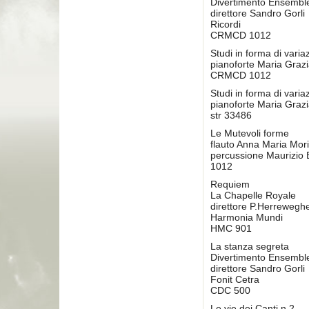
Divertimento Ensembl
direttore Sandro Gorli
Ricordi
CRMCD 1012
Studi in forma di varia
pianoforte Maria Grazi
CRMCD 1012
Studi in forma di varia
pianoforte Maria Grazi
str 33486
Le Mutevoli forme
flauto Anna Maria Mori
percussione Maurizi
1012
Requiem
La Chapelle Royale
direttore P.Herrewegh
Harmonia Mundi
HMC 901
La stanza segreta
Divertimento Ensembl
direttore Sandro Gorli
Fonit Cetra
CDC 500
Le vie dei Canti n 2