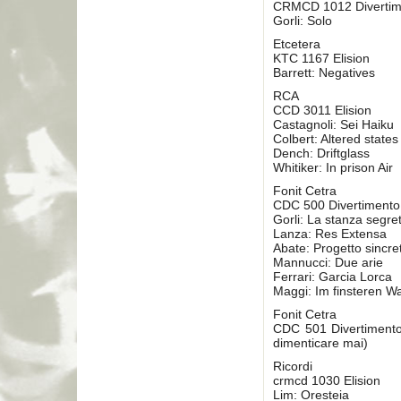
CRMCD 1012 Divertim
Gorli: Solo
Etcetera
KTC 1167 Elision
Barrett: Negatives
RCA
CCD 3011 Elision
Castagnoli: Sei Haiku
Colbert: Altered states
Dench: Driftglass
Whitiker: In prison Air
Fonit Cetra
CDC 500 Divertiment
Gorli: La stanza segre
Lanza: Res Extensa
Abate: Progetto sincre
Mannucci: Due arie
Ferrari: Garcia Lorca
Maggi: Im finsteren W
Fonit Cetra
CDC 501 Divertimento
dimenticare mai)
Ricordi
crmcd 1030 Elision
Lim: Oresteia