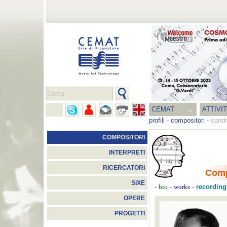
CEMAT
ATTIVI
profili
-
compositori
-
sandr
COMPOSITORI
INTERPRETI
RICERCATORI
Comp
SIXE
-
-
-
recording
bio
works
OPERE
PROGETTI