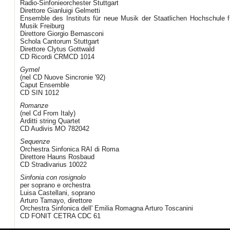
Radio-Sinfonieorchester Stuttgart
Direttore Gianluigi Gelmetti
Ensemble des Instituts für neue Musik der Staatlichen Hochschule f
Musik Freiburg
Direttore Giorgio Bernasconi
Schola Cantorum Stuttgart
Direttore Clytus Gottwald
CD Ricordi CRMCD 1014
Gymel
(nel CD Nuove Sincronie '92)
Caput Ensemble
CD SIN 1012
Romanze
(nel Cd From Italy)
Arditti string Quartet
CD Audivis MO 782042
Sequenze
Orchestra Sinfonica RAI di Roma
Direttore Hauns Rosbaud
CD Stradivarius 10022
Sinfonia con rosignolo
per soprano e orchestra
Luisa Castellani, soprano
Arturo Tamayo, direttore
Orchestra Sinfonica dell' Emilia Romagna Arturo Toscanini
CD FONIT CETRA CDC 61