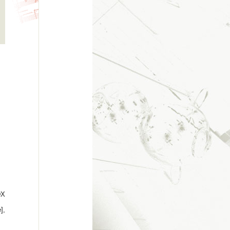
DX
],