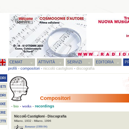
CEMAT
ATTIVITÀ
SERVIZI
EDITORIA
PR
profili
-
compositori
-
niccolò castiglioni
-
discografia
ORI
ETI
ORI
Compositori
IXE
-
-
-
recordings
bio
works
ERE
Niccolò Castiglioni - Discografia
Milano, 1932 - Milano, 1996
TTI
Romanze
(1990-94)