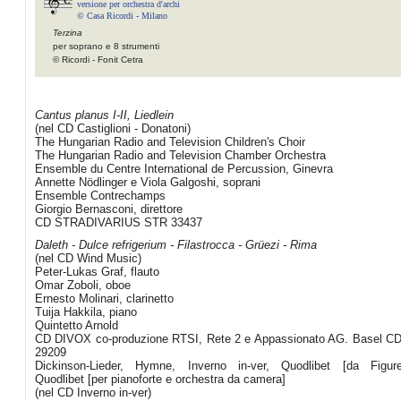
versione per orchestra d'archi
© Casa Ricordi - Milano
Terzina
per soprano e 8 strumenti
© Ricordi - Fonit Cetra
Cantus planus I-II, Liedlein
(nel CD Castiglioni - Donatoni)
The Hungarian Radio and Television Children's Choir
The Hungarian Radio and Television Chamber Orchestra
Ensemble du Centre International de Percussion, Ginevra
Annette Nödlinger e Viola Galgoshi, soprani
Ensemble Contrechamps
Giorgio Bernasconi, direttore
CD STRADIVARIUS STR 33437
Daleth - Dulce refrigerium - Filastrocca - Grüezi - Rima
(nel CD Wind Music)
Peter-Lukas Graf, flauto
Omar Zoboli, oboe
Ernesto Molinari, clarinetto
Tuija Hakkila, piano
Quintetto Arnold
CD DIVOX co-produzione RTSI, Rete 2 e Appassionato AG. Basel C
29209
Dickinson-Lieder, Hymne, Inverno in-ver, Quodlibet [da Figure
Quodlibet [per pianoforte e orchestra da camera]
(nel CD Inverno in-ver)