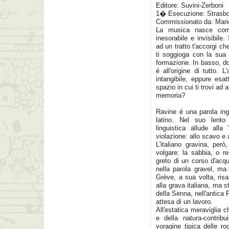
Editore: Suvini-Zerboni
1� Esecuzione: Strasbo
Commissionato da: Mario
La musica nasce come
inesorabile e invisibile
ad un tratto t'accorgi c
ti soggioga con la sua 
formazione. In basso, do
é all'origine di tutto.
intangibile, eppure esat
spazio in cui ti trovi ad 
memoria?
Ravine é una parola ing
latino. Nel suo lento 
linguistica allude alla
violazione: allo scavo e 
L'italiano gravina, per
volgare: la sabbia, o re
greto di un corso d'acq
nella parola gravel, ma
Grève, a sua volta, ris
alla grava italiana, ma 
della Senna, nell'antica
attesa di un lavoro.
All'estatica meraviglia 
e della natura-contrib
voragine tipica delle ro