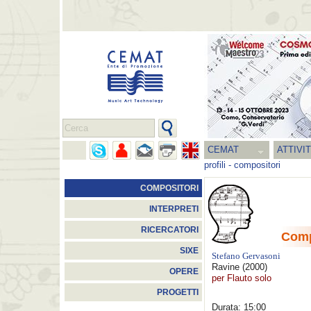
CEMAT
ATTIVI
profili
-
compositori
COMPOSITORI
INTERPRETI
RICERCATORI
Comp
SIXE
Stefano Gervasoni
Ravine
(2000)
OPERE
per Flauto solo
PROGETTI
Durata: 15:00