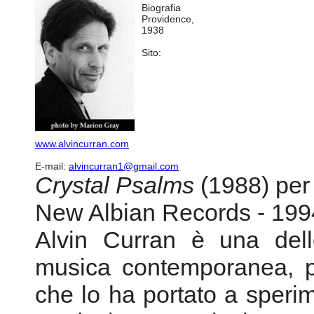
profili
-
compositori
-
alvin curran
-
biografia
Compositori
-
bio
Alvin Curran -
Biografia
Providence,
1938
Sito:
www.alvincurran.com
E-mail:
alvincurran1@gmail.com
Crystal Psalms
(1988) per 