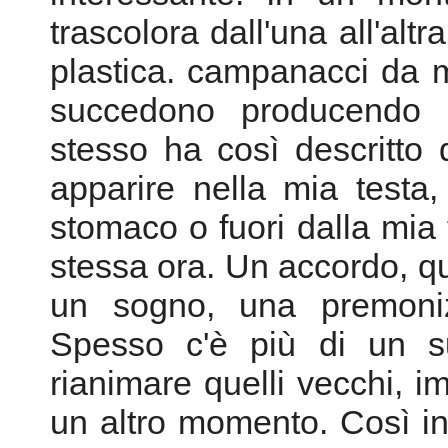
musicali di grande resp
feticistico delle risorse e
scopo preciso, non casu
grandi potenzialità produ
interessante. In un mon
trascolora dall'una all'altr
plastica. campanacci da m
succedono producendo r
stesso ha così descritto
apparire nella mia testa,
stomaco o fuori dalla mia 
stessa ora. Un accordo, q