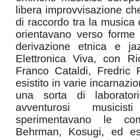
riconoscendone il talento
assistente. Insofferente 
gira l'Europa e si stabilis
1980 risiede a Roma e n
eminenti musicisti europ
libera improvvisazione ch
di raccordo tra la musica
orientavano verso forme 
derivazione etnica e jaz
Elettronica Viva, con R
Franco Cataldi, Fredric
esistito in varie incarnazio