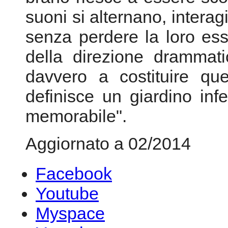
recentemente ristampato
Catalyst/RCA.
Jopshua Kosman ha così 
varietà di materiali, quell
brano riesce a essere sco
suoni si alternano, intera
senza perdere la loro esse
della direzione drammati
davvero a costituire qu
definisce un giardino inf
memorabile".