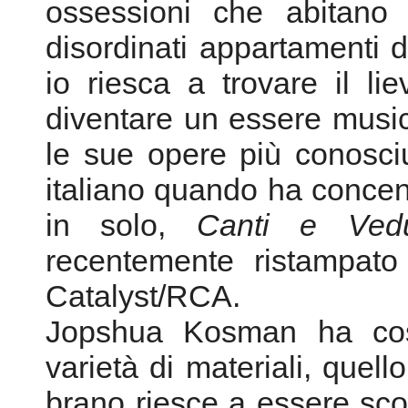
un sogno, una premoniz
Spesso c'è più di un s
rianimare quelli vecchi, i
un altro momento. Così in
ossessioni che abitano t
disordinati appartamenti 
io riesca a trovare il lie
diventare un essere musi
le sue opere più conosci
italiano quando ha concent
in solo,
Canti e Vedu