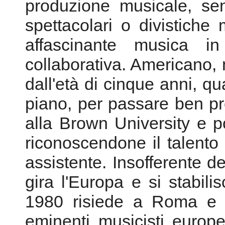
New Albian Records - 199
Alvin Curran è una delle
musica contemporanea, pe
che lo ha portato a sperime
produzione musicale, se
spettacolari o divistiche
affascinante musica i
collaborativa. Americano,
dall'età di cinque anni, qu
piano, per passare ben pr
alla Brown University e po