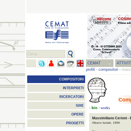
CEMAT
ATTIVI
profili
-
compositori
-
massi
COMPOSITORI
INTERPRETI
RICERCATORI
Comp
SIXE
-
bio
-
works
OPERE
Massimiliano Cerioni - 
Albano laziale, 1986
PROGETTI