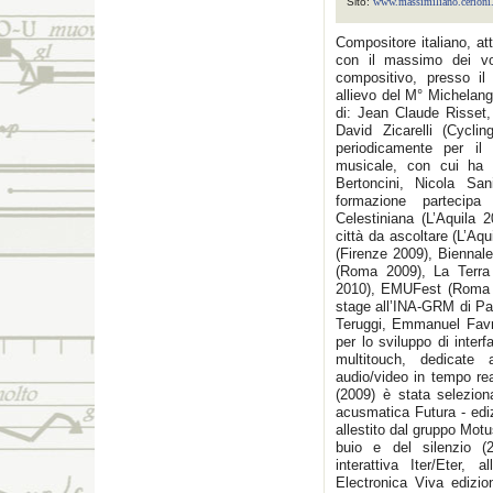
Sito:
www.massimiliano.cerioni
Compositore italiano, a
con il massimo dei vot
compositivo, presso il
allievo del M° Michelan
di: Jean Claude Risset,
David Zicarelli (Cycli
periodicamente per i
musicale, con cui ha a
Bertoncini, Nicola San
formazione partecip
Celestiniana (L’Aquila
città da ascoltare (L’Aq
(Firenze 2009), Biennal
(Roma 2009), La Terra f
2010), EMUFest (Roma 2
stage all’INA-GRM di Par
Teruggi, Emmanuel Favr
per lo sviluppo di inter
multitouch, dedicate 
audio/video in tempo re
(2009) è stata selezion
acusmatica Futura - edi
allestito dal gruppo Mot
buio e del silenzio (2
interattiva Iter/Eter, 
Electronica Viva edizio