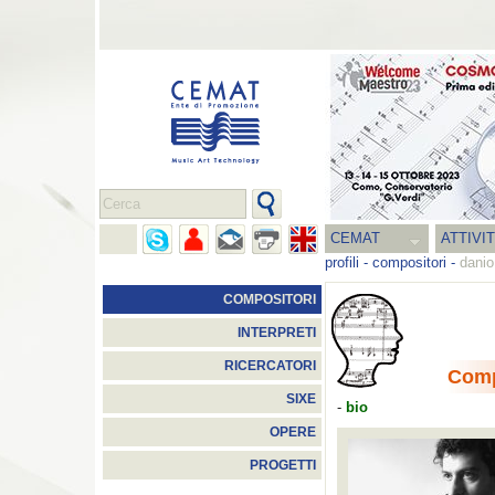
CEMAT
ATTIVI
profili
-
compositori
-
danio
COMPOSITORI
INTERPRETI
RICERCATORI
Comp
SIXE
-
bio
OPERE
PROGETTI