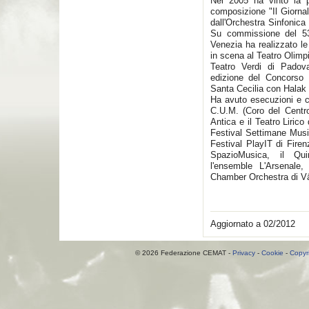
Nel 2005 ha vinto la p
composizione "Il Giorna
dall'Orchestra Sinfonica
Su commissione del 53°
Venezia ha realizzato l
in scena al Teatro Olimp
Teatro Verdi di Padova
edizione del Concorso 
Santa Cecilia con Halak 
Ha avuto esecuzioni e c
C.U.M. (Coro del Centro
Antica e il Teatro Lirico 
Festival Settimane Music
Festival PlayIT di Firen
SpazioMusica, il Qui
l'ensemble L'Arsenale
Chamber Orchestra di Vä
Aggiornato a 02/2012
© 2026 Federazione CEMAT -
Privacy
-
Cookie
-
Copyr