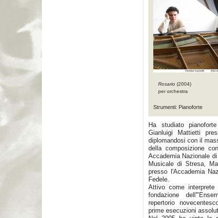
Rosario
(2004)
per orchestra
Strumenti: Pianoforte
Ha studiato pianofort
Gianluigi Mattietti pre
diplomandosi con il mass
della composizione co
Accademia Nazionale di
Musicale di Stresa, M
presso l'Accademia Nazi
Fedele.
Attivo come interprete
fondazione dell'"Ense
repertorio novecentes
prime esecuzioni assolu