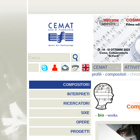
CEMAT
ATTIVI
profili
-
compositori
-
chris
COMPOSITORI
INTERPRETI
RICERCATORI
Comp
SIXE
-
bio
-
works
OPERE
PROGETTI