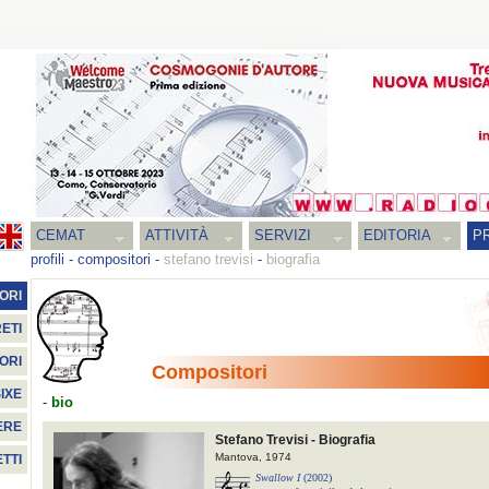
CEMAT
ATTIVITÀ
SERVIZI
EDITORIA
PR
profili
-
compositori
-
stefano trevisi
-
biografia
ORI
ETI
ORI
Compositori
IXE
-
bio
ERE
Stefano Trevisi - Biografia
Mantova, 1974
TTI
Swallow I
(2002)