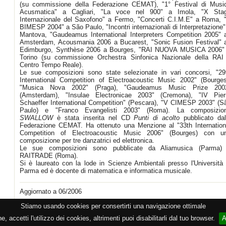
(su commissione della Federazione CEMAT), "1° Festival di Musi
Acusmatica" a Cagliari, "La voce nel 900" a Imola, "X Sta
Internazionale del Saxofono" a Fermo, "Concerti C.I.M.E" a Roma, 
BIMESP 2004" a São Paulo, "Incontri internazionali di Interpretazione"
Mantova, "Gaudeamus International Interpreters Competition 2005" 
Amsterdam, Acousmania 2006 a Bucarest, "Sonic Fusion Festival" 
Edimburgo, Synthèse 2006 a Bourges, "RAI NUOVA MUSICA 2006"
Torino (su commissione Orchestra Sinfonica Nazionale della RAI
Centro Tempo Reale).
Le sue composizioni sono state selezionate in vari concorsi, "29
International Competition of Electroacoustic Music 2002" (Bourges
"Musica Nova 2002" (Praga), "Gaudeamus Music Prize 200
(Amsterdam), "Insulae Electronicae 2003" (Cremona), "IV Pier
Schaeffer International Competition" (Pescara), "V CIMESP 2003" (S
Paulo) e "Franco Evangelisti 2003" (Roma). La composizio
SWALLOW
è stata inserita nel CD
Punti di acolto
pubblicato dal
Federazione CEMAT. Ha ottenuto una Menzione al "33th Internation
Competition of Electroacoustic Music 2006" (Bourges) con u
composizione per tre danzatrici ed elettronica.
Le sue composizioni sono pubblicate da Aliamusica (Parma)
RAITRADE (Roma).
Si è laureato con la lode in Scienze Ambientali presso l'Università 
Parma ed è docente di matematica e informatica musicale.
Aggiornato a 06/2006
Stiamo usando cookies per consertirti una navigazione ottimale
zione CEMAT -
Privacy
-
Cookie
-
Copyright
- PI 05362381005 - Lic. SIAE 2552/1/2523 - Visitato
 accetti l'utilizzo dei cookies, altrimenti puoi disabilitarli dal tuo browser.
A