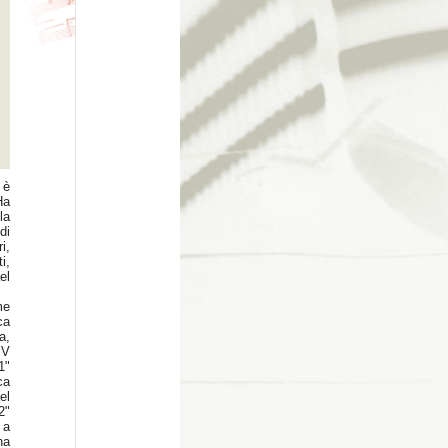
 è
Ha
la
di
i,
i,
el
me
ca
a,
IV
1"
ca
el
2"
 a
na