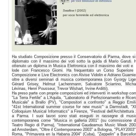
per voce femminile ed elettronica
Swallow I
(2002)
per voce femminile ed elettronica
Ha studiato Composizione presso il Conservatorio di Parma, dove si
diplomato con il massimo dei voti sotto la guida di Mario Garuti. 
ottenuto un diploma in Musica Elettronica con il massimo dei voti e 
lode con Francesco Giomi. Ha frequentato un Corso Superiore 
Composizione e Live Electronics con Alvise Vidolin e Adriano Guarnier
oltre a diversi seminari di musica contemporanea (con Gyorgy Liget
Gérard Grisey, Helmut Lachenmann, Salvatore Sciarrino, Micha
Lévinas, Henri Pousseur, Trevor Wishart, Irvine Arditti).
Ha preso parte con proprie composizioni ed interventi in workshop co
"La Terra Fertile" a L'Aquila, "Laboratorio di Perfezionamento e Ricer
Musicale" a Brallo (PV), "Compositori a confronto" a Reggio Emili
"41st International summer course for new music" a Darmstadt, "X
Colloquium Musical Informatics" a Firenze, "Festival dell'Architettura 
a Parma. I suoi lavori sono stati eseguiti in rassegne di musi
contemporanea come "Musica in galleria 2001" (su commissione d
Teatro Regio di Parma), "International Gaudeamus Music Week 200
ad Amsterdam, "Oltre il Contemporaneo 2003" a Bologna, "PLAY2003"
Roma, "Primavera en la Habana 2004" (Cuba), "Zeppelin" a Barcello