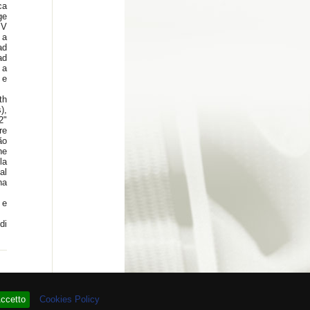
ca
ge
"V
 a
ad
ad
 a
 e
th
),
2"
re
ão
ne
la
al
na
 e
di
re # 93.966.727
ccetto
Cookies Policy