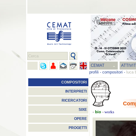
CEMAT
ATTIVI
profili
-
compositori
-
luca 
COMPOSITORI
INTERPRETI
RICERCATORI
Comp
SIXE
-
bio
-
works
OPERE
PROGETTI