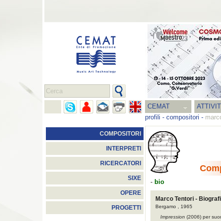
CEMAT
ATTIVI
profili
-
compositori
-
marco
COMPOSITORI
INTERPRETI
RICERCATORI
Comp
SIXE
-
bio
OPERE
Marco Tentori - Biograf
Bergamo , 1965
PROGETTI
Impression
(2006) per suon