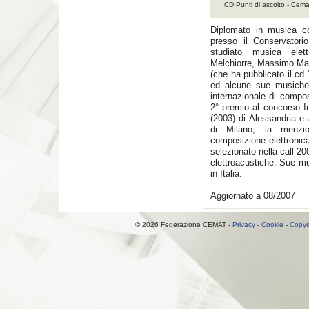
CD Punti di ascolto - Cem
Diplomato in musica co
presso il Conservatori
studiato musica elet
Melchiorre, Massimo Marc
(che ha pubblicato il c
ed alcune sue musiche 
internazionale di compos
2° premio al concorso I
(2003) di Alessandria e
di Milano, la menzio
composizione elettronic
selezionato nella call 2
elettroacustiche. Sue mu
in Italia.
Aggiornato a 08/2007
© 2026 Federazione CEMAT -
Privacy
-
Cookie
-
Copyr