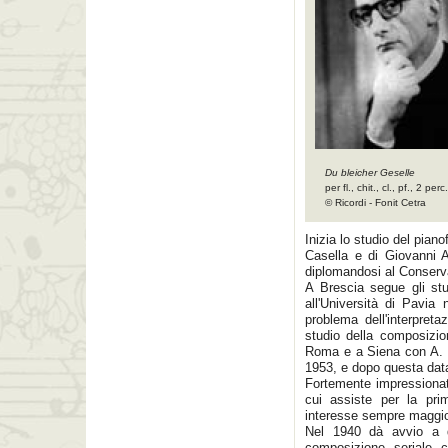
Du bleicher Geselle
per fl., chit., cl., pf., 2 perc.
© Ricordi - Fonit Cetra
Inizia lo studio del piano
Casella e di Giovanni A
diplomandosi al Conserv
A Brescia segue gli stu
all'Università di Pavia
problema dell'interpret
studio della composizi
Roma e a Siena con A. C
1953, e dopo questa dat
Fortemente impressionat
cui assiste per la pri
interesse sempre maggio
Nel 1940 dà avvio a q
composizione seriale c