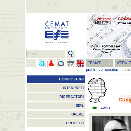
CEMAT
ATTIVI
profili
-
compositori
-
camil
COMPOSITORI
INTERPRETI
RICERCATORI
Comp
SIXE
-
bio
-
works
OPERE
PROGETTI