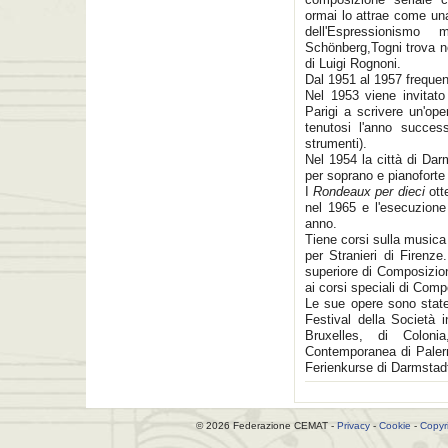
ormai lo attrae come u
dell'Espressionismo
Schönberg,Togni trova nei
di Luigi Rognoni.
Dal 1951 al 1957 frequen
Nel 1953 viene invitato
Parigi a scrivere un'op
tenutosi l'anno succe
strumenti).
Nel 1954 la città di Dar
per soprano e pianoforte 
I
Rondeaux per dieci
ott
nel 1965 e l'esecuzione
anno.
Tiene corsi sulla musica
per Stranieri di Firenz
superiore di Composizio
ai corsi speciali di Com
Le sue opere sono state 
Festival della Società 
Bruxelles, di Colon
Contemporanea di Paler
Ferienkurse di Darmstadt
© 2026 Federazione CEMAT -
Privacy
-
Cookie
-
Copyr