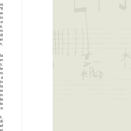
ma
78
ne
io
ce
a,
ro
di
ri
n,
la
un
o,
le
ro
 a
to
la
he
in
da
le
ce
z,
di
ad
on