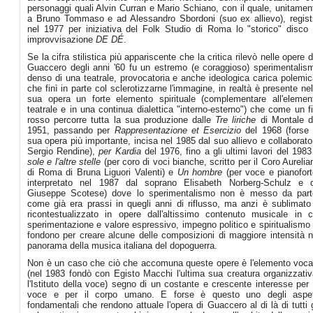
personaggi quali Alvin Curran e Mario Schiano, con il quale, unitamen
a Bruno Tommaso e ad Alessandro Sbordoni (suo ex allievo), regist
nel 1977 per iniziativa del Folk Studio di Roma lo "storico" disco 
improvvisazione
DE DÉ
.
Se la cifra stilistica più appariscente che la critica rilevò nelle opere d
Guaccero degli anni '60 fu un estremo (e coraggioso) sperimentalis
denso di una teatrale, provocatoria e anche ideologica carica polemic
che finì in parte col sclerotizzarne l'immagine, in realtà è presente nel
sua opera un forte elemento spirituale (complementare all'elemen
teatrale e in una continua dialettica "interno-esterno") che come un fi
rosso percorre tutta la sua produzione dalle
Tre liriche
di Montale d
1951, passando per
Rappresentazione et Esercizio
del 1968 (forse 
sua opera più importante, incisa nel 1985 dal suo allievo e collaborato
Sergio Rendine),
per Kardia
del 1976, fino a gli ultimi lavori del 198
sole e l'altre stelle
(per coro di voci bianche, scritto per il Coro Aurelia
di Roma di Bruna Liguori Valenti) e
Un hombre
(per voce e pianofort
interpretato nel 1987 dal soprano Elisabeth Norberg-Schulz e 
Giuseppe Scotese) dove lo sperimentalismo non è messo da part
come già era prassi in quegli anni di riflusso, ma anzi è sublimato
ricontestualizzato in opere dall'altissimo contenuto musicale in c
sperimentazione e valore espressivo, impegno politico e spiritualismo 
fondono per creare alcune delle composizioni di maggiore intensità n
panorama della musica italiana del dopoguerra.
Non è un caso che ciò che accomuna queste opere è l'elemento voca
(nel 1983 fondò con Egisto Macchi l'ultima sua creatura organizzativ
l'Istituto della voce) segno di un costante e crescente interesse per 
voce e per il corpo umano. E forse è questo uno degli aspet
fondamentali che rendono attuale l'opera di Guaccero al di là di tutti g