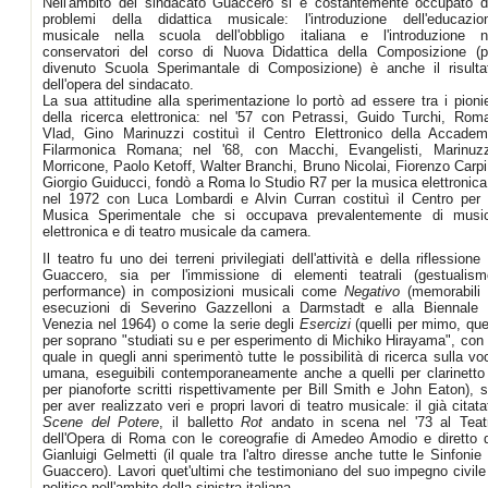
Nell'ambito del sindacato Guaccero si è costantemente occupato d
problemi della didattica musicale: l'introduzione dell'educazio
musicale nella scuola dell'obbligo italiana e l'introduzione n
conservatori del corso di Nuova Didattica della Composizione (p
divenuto Scuola Sperimantale di Composizione) è anche il risulta
dell'opera del sindacato.
La sua attitudine alla sperimentazione lo portò ad essere tra i pionie
della ricerca elettronica: nel '57 con Petrassi, Guido Turchi, Rom
Vlad, Gino Marinuzzi costituì il Centro Elettronico della Accadem
Filarmonica Romana; nel '68, con Macchi, Evangelisti, Marinuzz
Morricone, Paolo Ketoff, Walter Branchi, Bruno Nicolai, Fiorenzo Carpi
Giorgio Guiducci, fondò a Roma lo Studio R7 per la musica elettronica
nel 1972 con Luca Lombardi e Alvin Curran costituì il Centro per 
Musica Sperimentale che si occupava prevalentemente di musi
elettronica e di teatro musicale da camera.
Il teatro fu uno dei terreni privilegiati dell'attività e della riflessione 
Guaccero, sia per l'immissione di elementi teatrali (gestualism
performance) in composizioni musicali come
Negativo
(memorabili 
esecuzioni di Severino Gazzelloni a Darmstadt e alla Biennale 
Venezia nel 1964) o come la serie degli
Esercizi
(quelli per mimo, quel
per soprano "studiati su e per esperimento di Michiko Hirayama", con 
quale in quegli anni sperimentò tutte le possibilità di ricerca sulla vo
umana, eseguibili contemporaneamente anche a quelli per clarinetto
per pianoforte scritti rispettivamente per Bill Smith e John Eaton), s
per aver realizzato veri e propri lavori di teatro musicale: il già citata
Scene del Potere
, il balletto
Rot
andato in scena nel '73 al Teat
dell'Opera di Roma con le coreografie di Amedeo Amodio e diretto 
Gianluigi Gelmetti (il quale tra l'altro diresse anche tutte le Sinfonie 
Guaccero). Lavori quet'ultimi che testimoniano del suo impegno civile
politico nell'ambito della sinistra italiana.