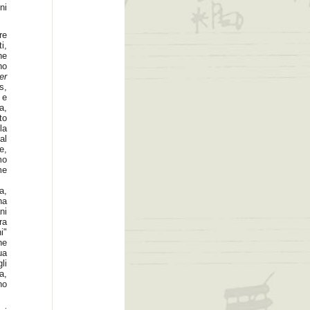
ni
re
i,
ne
no
er
s,
 e
a,
to
la
al
e,
mo
me
a,
na
ni
ra
i"
ne
ua
li
a,
no