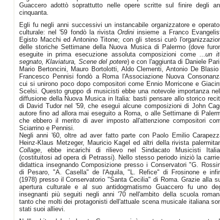
Guaccero adottò soprattutto nelle opere scritte sul finire degli an
cinquanta.
Egli fu negli anni successivi un instancabile organizzatore e operato
culturale: nel '59 fondò la rivista
Ordini
insieme a Franco Evangelist
Egisto Macchi ed Antonino Titone; con gli stessi curò l'organizzazio
delle storiche Settimane della Nuova Musica di Palermo (dove furo
eseguite in prima esecuzione assoluta composizioni come ...
un it
segnato, Klaviatura, Scene del potere
) e con l'aggiunta di Daniele Pari
Mario Bertoncini, Mauro Bortolotti, Aldo Clementi, Antonio De Blasio
Francesco Pennisi fondò a Roma l'Associazione Nuova Consonanz
cui si unirono poco dopo compositori come Ennio Morricone e Giacin
Scelsi. Questo gruppo di musicisti ebbe una notevole importanza nel
diffusione della Nuova Musica in Italia: basti pensare allo storico recit
di David Tudor nel '59, che eseguì alcune composizioni di John Cag
autore fino ad allora mai eseguito a Roma, o alle Settimane di Paler
che ebbero il merito di aver imposto all'attenzione compositori co
Sciarrino e Pennisi.
Negli anni '60, oltre ad aver fatto parte con Paolo Emilio Carapezz
Heinz-Klaus Metzeger, Mauricio Kagel ed altri della rivista palermita
Collage
, ebbe incarichi di rilievo nel Sindacato Musicisti Italia
(costituitosi ad opera di Petrassi). Nello stesso periodo iniziò la carrie
didattica insegnando Composizione presso i Conservatori "G. Rossin
di Pesaro, "A. Casella" de l'Aquila, "L. Refice" di Frosinone e infi
(1978) presso il Conservatorio "Santa Cecilia" di Roma. Grazie alla s
apertura culturale e al suo antidogmatismo Guaccero fu uno deg
insegnanti più seguiti negli anni '70 nell'ambito della scuola roman
tanto che molti dei protagonisti dell'attuale scena musicale italiana so
stati suoi allievi.