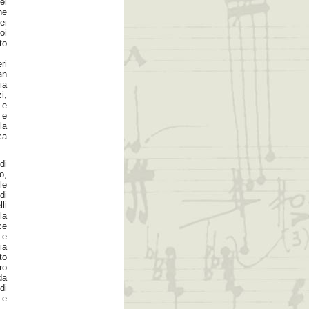
ei
ne
ei
oi
to
ri
an
ia
i,
 e
 e
la
ca
di
o,
le
di
li
la
ce
 e
ia
to
ro
da
di
 e