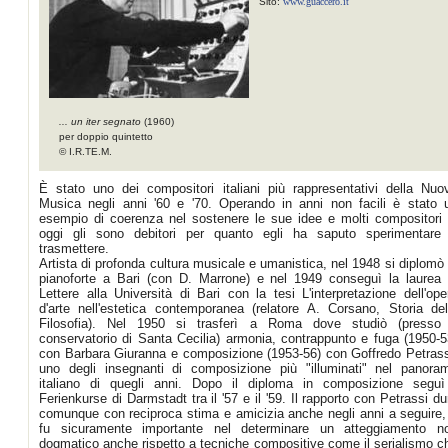
Sito:
www.guaccero.it
... un iter segnato
(1960)
per doppio quintetto
© I.R.TE.M.
È stato uno dei compositori italiani più rappresentativi della Nuo
Musica negli anni '60 e '70. Operando in anni non facili è stato 
esempio di coerenza nel sostenere le sue idee e molti compositori 
oggi gli sono debitori per quanto egli ha saputo sperimentare
trasmettere.
Artista di profonda cultura musicale e umanistica, nel 1948 si diplomò 
pianoforte a Bari (con D. Marrone) e nel 1949 conseguì la laurea 
Lettere alla Università di Bari con la tesi L'interpretazione dell'ope
d'arte nell'estetica contemporanea (relatore A. Corsano, Storia del
Filosofia). Nel 1950 si trasferì a Roma dove studiò (presso 
conservatorio di Santa Cecilia) armonia, contrappunto e fuga (1950-5
con Barbara Giuranna e composizione (1953-56) con Goffredo Petrass
uno degli insegnanti di composizione più "illuminati" nel panora
italiano di quegli anni. Dopo il diploma in composizione seguì
Ferienkurse di Darmstadt tra il '57 e il '59. Il rapporto con Petrassi du
comunque con reciproca stima e amicizia anche negli anni a seguire,
fu sicuramente importante nel determinare un atteggiamento n
dogmatico anche rispetto a tecniche compositive come il serialismo c