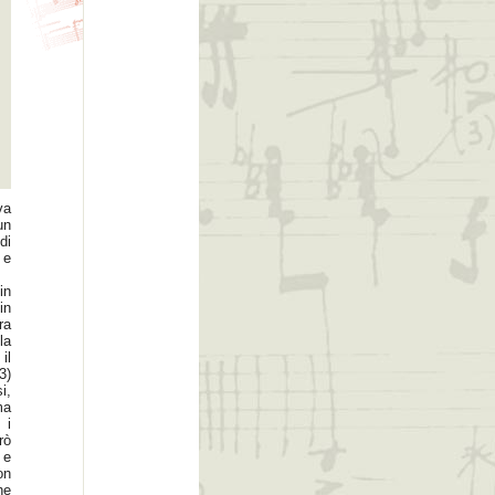
va
un
di
 e
in
in
ra
la
il
3)
i,
ma
 i
rò
 e
on
he