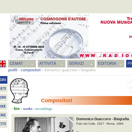
CEMAT
ATTIVITÀ
SERVIZI
EDITORIA
PR
profili
-
compositori
-
domenico guaccero
-
biografia
ORI
ETI
ORI
Compositori
IXE
-
bio
-
-
works
recordings
ERE
Domenico Guaccero - Biografia
Palo del Colle, 1927 - Roma, 1984
TTI