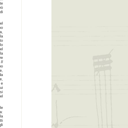
te
rò
di
el
mo
a,
la
to
lo
el
la
re
3
Il
no
e,
da
e,
 e
ui
si
el
le
a:
la
ti
li