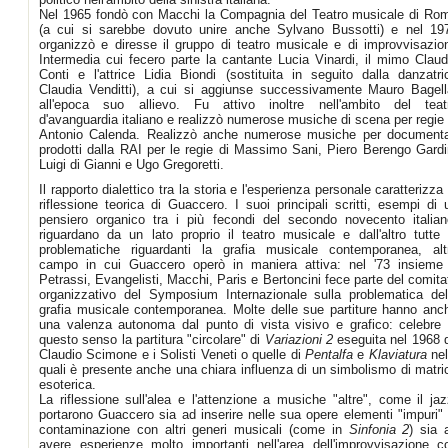
Nel 1965 fondò con Macchi la Compagnia del Teatro musicale di Ro
(a cui si sarebbe dovuto unire anche Sylvano Bussotti) e nel 19
organizzò e diresse il gruppo di teatro musicale e di improvvisazio
Intermedia cui fecero parte la cantante Lucia Vinardi, il mimo Claud
Conti e l'attrice Lidia Biondi (sostituita in seguito dalla danzatri
Claudia Venditti), a cui si aggiunse successivamente Mauro Bagell
all'epoca suo allievo. Fu attivo inoltre nell'ambito del teat
d'avanguardia italiano e realizzò numerose musiche di scena per regie 
Antonio Calenda. Realizzò anche numerose musiche per documenta
prodotti dalla RAI per le regie di Massimo Sani, Piero Berengo Gardi
Luigi di Gianni e Ugo Gregoretti.
Il rapporto dialettico tra la storia e l'esperienza personale caratterizza 
riflessione teorica di Guaccero. I suoi principali scritti, esempi di 
pensiero organico tra i più fecondi del secondo novecento italian
riguardano da un lato proprio il teatro musicale e dall'altro tutte 
problematiche riguardanti la grafia musicale contemporanea, alt
campo in cui Guaccero operò in maniera attiva: nel '73 insieme
Petrassi, Evangelisti, Macchi, Paris e Bertoncini fece parte del comita
organizzativo del Symposium Internazionale sulla problematica del
grafia musicale contemporanea. Molte delle sue partiture hanno anc
una valenza autonoma dal punto di vista visivo e grafico: celebre 
questo senso la partitura "circolare" di
Variazioni 2
eseguita nel 1968 
Claudio Scimone e i Solisti Veneti o quelle di
Pentalfa
e
Klaviatura
nel
quali è presente anche una chiara influenza di un simbolismo di matri
esoterica.
La riflessione sull'alea e l'attenzione a musiche "altre", come il jaz
portarono Guaccero sia ad inserire nelle sua opere elementi "impuri" 
contaminazione con altri generi musicali (come in
Sinfonia 2
) sia 
avere esperienze molto importanti nell'area dell'improvvisazione c