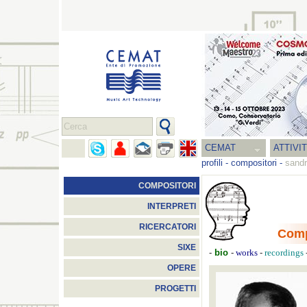
CEMAT
ATTIVI
profili
-
compositori
-
sandr
COMPOSITORI
INTERPRETI
RICERCATORI
Comp
SIXE
-
bio
-
-
works
recordings
OPERE
PROGETTI