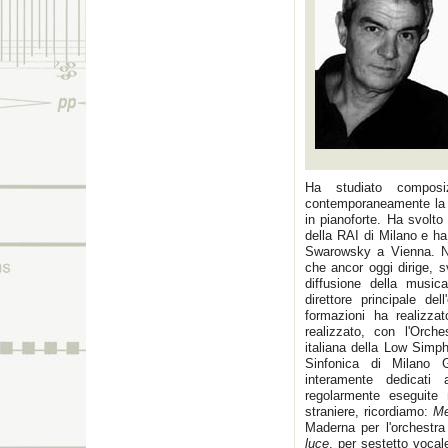
Ha studiato composi
contemporaneamente la f
in pianoforte. Ha svolto 
della RAI di Milano e ha
Swarowsky a Vienna. Ne
che ancor oggi dirige, s
diffusione della musi
direttore principale d
formazioni ha realizzat
realizzato, con l'Orch
italiana della Low Simph
Sinfonica di Milano 
interamente dedicati
regolarmente eseguite n
straniere, ricordiamo:
Me
Maderna per l'orchestr
luce
, per sestetto vocal