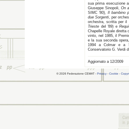
sua prima esecuzione al 
Giuseppe Sinopoli,
On a
SIMC '80),
Il bambino 
due Sorgenti
, per orche
orchestra, scritta per i
Trieste
del '89) e
Requ
Chapelle Royale diretta
vinto, nel 1985, il Prem
e la sua seconda oper
1994 a Colmar e a St
Conservatorio G. Verdi d
Aggiornato a 12/2009
© 2026 Federazione CEMAT -
Privacy
-
Cookie
-
Copyr