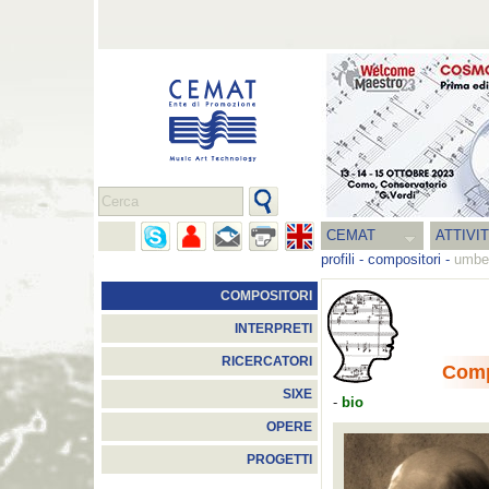
CEMAT
ATTIVI
profili
-
compositori
-
umber
COMPOSITORI
INTERPRETI
RICERCATORI
Comp
SIXE
-
bio
OPERE
PROGETTI