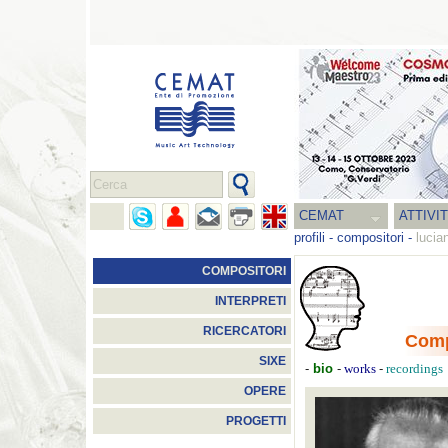
CEMAT
ATTIVI
profili
-
compositori
-
lucia
COMPOSITORI
INTERPRETI
RICERCATORI
Comp
SIXE
-
bio
-
-
works
recordings
OPERE
PROGETTI