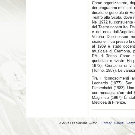
Come organizzatore, dop
dei programmi musicali d
direzione generale di Ro
Teatro alla Scala, dove 
Nel 1972 fu consulente d
del Teatro ricostruito. Da
e del coro dall'Angelicu
Verona. Dopo essere rie
sezione lirica presso la 
al 1989 è stato docente
musicale di Cremona, poi
RAI di Torino. Come cr
quotidiani e riviste. Ha 
1972), Cronache di vi
(Torino, 1987), Le variaz
Tra i riconoscimenti a
Leonardo (1977), San 
Frescobaldi (1983), Una v
con medaglia d'oro del 
Magnifico (1987). È sta
Medicea di Firenze.
© 2026 Federazione CEMAT -
Privacy
-
Cookie
-
Copyr