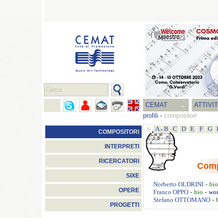
CEMAT
ATTIVI
profili
-
compositori
#
A
B
C
D
E
F
G
COMPOSITORI
INTERPRETI
RICERCATORI
Comp
SIXE
-
Norberto
OLDRINI
bio
OPERE
-
-
Franco
OPPO
bio
wo
-
Stefano
OTTOMANO
PROGETTI