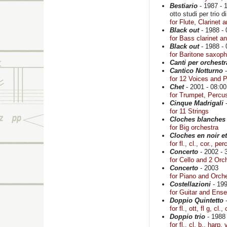
Bestiario
- 1987 - 
otto studi per trio di 
for Flute, Clarinet
Black out
- 1988 - 
for Bass clarinet a
Black out
- 1988 - 
for Baritone saxop
Canti per orchestr
Cantico Notturno
-
for 12 Voices and 
Chet
- 2001 - 08:00
for Trumpet, Percu
Cinque Madrigali
-
for 11 Strings
Cloches blanches 
for Big orchestra
Cloches en noir e
for fl., cl., cor., pe
Concerto
- 2002 - 
for Cello and 2 Orc
Concerto
- 2003
for Piano and Orch
Costellazioni
- 199
for Guitar and Ens
Doppio Quintetto
-
for fl., ott, fl g, cl.
Doppio trio
- 1988 
for fl., cl. b., harp,