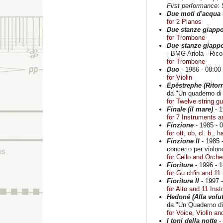
First performance
:
Due moti d'acqua
for 2 Pianos
Due stanze giapp
for Trombone
Due stanze giappo
- BMG Ariola - Rico
for Trombone
Duo
- 1986 - 08:00 
for Violin
Epéstrephe (Ritor
da "Un quaderno di
for Twelve string g
Finale (il mare)
- 1
for 7 Instruments a
Finzione
- 1985 - 
for ott, ob, cl. b., 
Finzione II
- 1985 
concerto per violon
for Cello and Orche
Fioriture
- 1996 - 1
for Gu ch'in and 11
Fioriture II
- 1997 -
for Alto and 11 Ins
Hedoné (Alla volut
da "Un Quaderno di
for Voice, Violin a
I toni della notte
- 