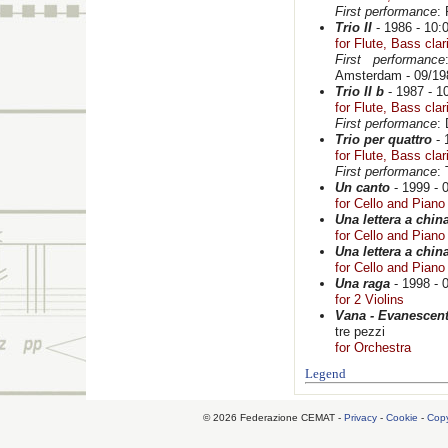
First performance
:
Trio II
- 1986 - 10:0
for Flute, Bass cla
First performance
Amsterdam - 09/19
Trio II b
- 1987 - 10
for Flute, Bass cla
First performance
:
Trio per quattro
- 
for Flute, Bass cla
First performance
:
Un canto
- 1999 - 
for Cello and Piano
Una lettera a chin
for Cello and Piano
Una lettera a chin
for Cello and Piano
Una raga
- 1998 - 
for 2 Violins
Vana - Evanescent
tre pezzi
for Orchestra
Legend
© 2026 Federazione CEMAT -
Privacy
-
Cookie
-
Copy