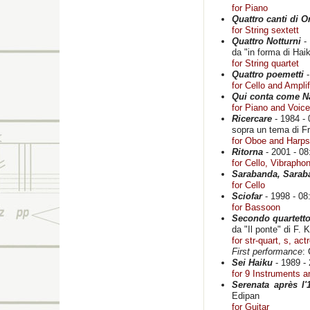
for Piano
Quattro canti di
for String sextett
Quattro Notturni
- 
da "in forma di Haik
for String quartet
Quattro poemetti
-
for Cello and Amplif
Qui conta come Na
for Piano and Voice 
Ricercare
- 1984 - 
sopra un tema di F
for Oboe and Harps
Ritorna
- 2001 - 08
for Cello, Vibraph
Sarabanda, Saraban
for Cello
Sciofar
- 1998 - 08
for Bassoon
Secondo quartetto
da "Il ponte" di F. 
for str-quart, s, ac
First performance
:
Sei Haiku
- 1989 - 
for 9 Instruments 
Serenata après l'
Edipan
for Guitar