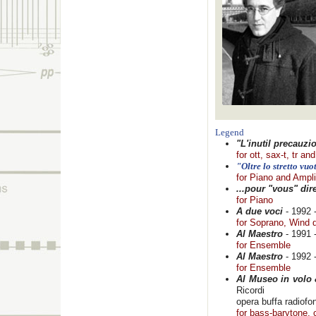
Legend
"L'inutil precauzi
for ott, sax-t, tr a
"Oltre lo stretto vuo
for Piano and Ampli
...pour "vous" dire
for Piano
A due voci
- 1992 
for Soprano, Wind 
Al Maestro
- 1991 -
for Ensemble
Al Maestro
- 1992 -
for Ensemble
Al Museo in volo
Ricordi
opera buffa radiofon
for bass-barytone, c