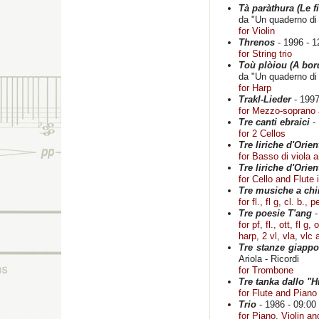
Tà paràthura (Le f
da "Un quaderno di
for Violin
Threnos
- 1996 - 1
for String trio
Toù plòiou (A bor
da "Un quaderno di
for Harp
Trakl-Lieder
- 1997
for Mezzo-soprano
Tre canti ebraici
- 
for 2 Cellos
Tre liriche d'Orien
for Basso di viola 
Tre liriche d'Orien
for Cello and Flute 
Tre musiche a chi
for fl., fl g, cl. b., 
Tre poesie T'ang
-
for pf, fl., ott, fl g
harp, 2 vl, vla, vlc
Tre stanze giappo
Ariola - Ricordi
for Trombone
Tre tanka dallo "
for Flute and Piano
Trio
- 1986 - 09:00 
for Piano, Violin an