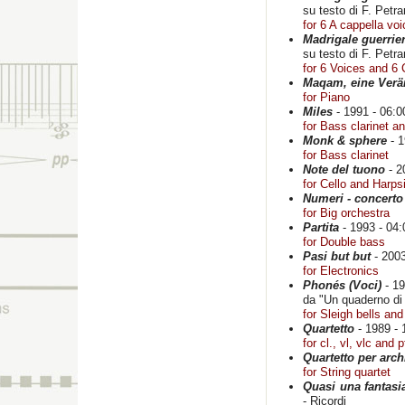
su testo di F. Petra
for 6 A cappella vo
Madrigale guerrie
su testo di F. Petra
for 6 Voices and 6
Maqam, eine Verä
for Piano
Miles
- 1991 - 06:0
for Bass clarinet a
Monk & sphere
- 1
for Bass clarinet
Note del tuono
- 2
for Cello and Harps
Numeri - concerto
for Big orchestra
Partita
- 1993 - 04:
for Double bass
Pasi but but
- 200
for Electronics
Phonés (Voci)
- 19
da "Un quaderno di
for Sleigh bells an
Quartetto
- 1989 - 
for cl., vl, vlc and p
Quartetto per arch
for String quartet
Quasi una fantasia
- Ricordi