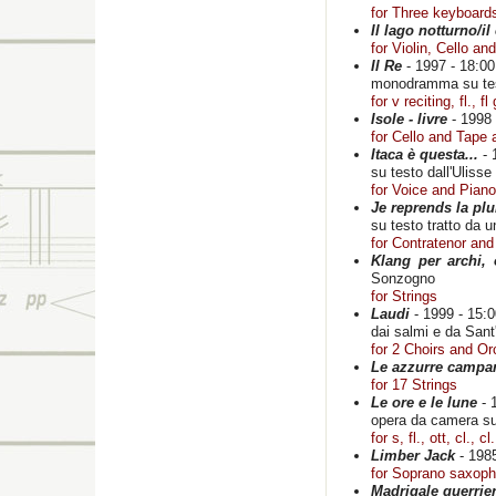
for Three keyboards
Il lago notturno/il 
for Violin, Cello an
Il Re
- 1997 - 18:00
monodramma su test
for v reciting, fl., f
Isole - livre
- 1998 
for Cello and Tape 
Itaca è questa...
- 
su testo dall'Ulisse
for Voice and Piano
Je reprends la plu
su testo tratto da u
for Contratenor and 
Klang per archi,
Sonzogno
for Strings
Laudi
- 1999 - 15:0
dai salmi e da San
for 2 Choirs and Or
Le azzurre campan
for 17 Strings
Le ore e le lune
- 
opera da camera su 
for s, fl., ott, cl., 
Limber Jack
- 1985
for Soprano saxop
Madrigale guerrie