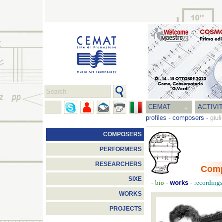
CEMAT
ACTIVI
profiles
-
composers
-
giul
COMPOSERS
PERFORMERS
RESEARCHERS
Com
SIXE
-
-
works
-
bio
recording
WORKS
PROJECTS