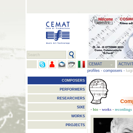
CEMAT
ACTIVI
profiles
-
composers
-
luig
COMPOSERS
PERFORMERS
RESEARCHERS
Com
SIXE
-
-
-
bio
works
recordings
WORKS
PROJECTS