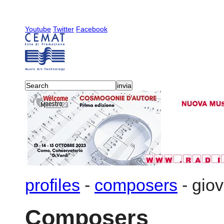
Youtube
Twitter
Facebook
profiles
-
composers
-
giov
Composers