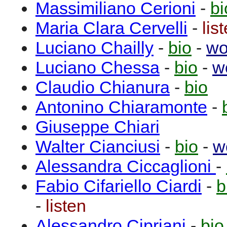
Massimiliano
Cerioni
-
bi
Maria Clara
Cervelli
-
lis
Luciano
Chailly
-
bio
-
wo
Luciano
Chessa
-
bio
-
w
Claudio
Chianura
-
bio
Antonino
Chiaramonte
-
Giuseppe
Chiari
Walter
Cianciusi
-
bio
-
w
Alessandra
Ciccaglioni
-
Fabio
Cifariello Ciardi
-
b
-
listen
Alessandro
Cipriani
-
bio