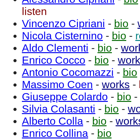
listen
Vincenzo
Cipriani
-
bio
-
Nicola
Cisternino
-
bio
-
Aldo
Clementi
-
bio
-
wor
Enrico
Cocco
-
bio
-
wor
Antonio
Cocomazzi
-
bio
Massimo
Coen
-
works
-
Giuseppe
Colardo
-
bio
Silvia
Colasanti
-
bio
-
wo
Alberto
Colla
-
bio
-
work
Enrico
Collina
-
bio