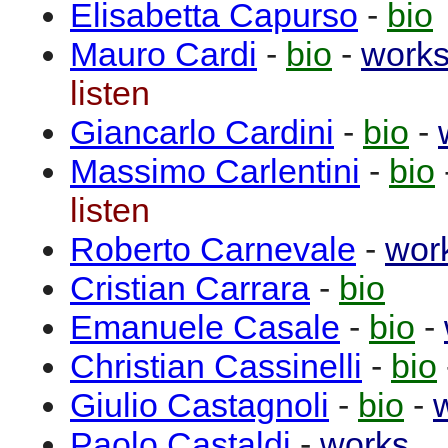
Elisabetta
Capurso
-
bio
Mauro
Cardi
-
bio
-
work
listen
Giancarlo
Cardini
-
bio
-
Massimo
Carlentini
-
bio
listen
Roberto
Carnevale
-
wor
Cristian
Carrara
-
bio
Emanuele
Casale
-
bio
-
Christian
Cassinelli
-
bio
Giulio
Castagnoli
-
bio
-
Paolo
Castaldi
-
works