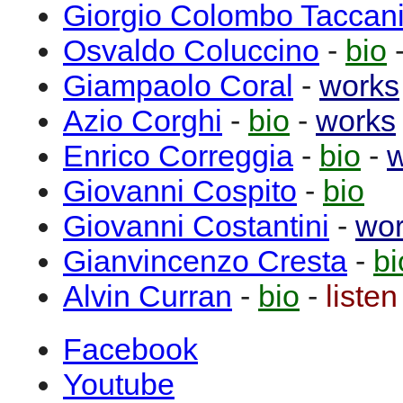
Giorgio
Colombo Taccan
Osvaldo
Coluccino
-
bio
Giampaolo
Coral
-
works
Azio
Corghi
-
bio
-
works
Enrico
Correggia
-
bio
-
w
Giovanni
Cospito
-
bio
Giovanni
Costantini
-
wo
Gianvincenzo
Cresta
-
bi
Alvin
Curran
-
bio
-
listen
Facebook
Youtube