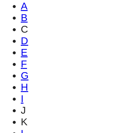
A
B
C
D
E
F
G
H
I
J
K