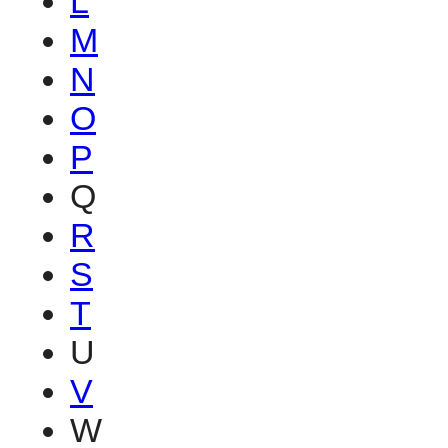
L
M
N
O
P
Q
R
S
T
U
V
W