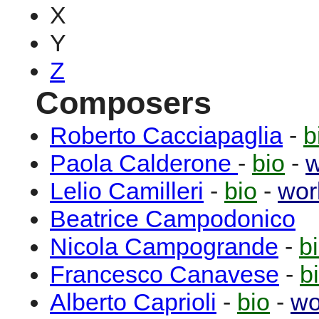
X
Y
Z
Composers
Roberto
Cacciapaglia
-
b
Paola
Calderone
-
bio
-
w
Lelio
Camilleri
-
bio
-
wor
Beatrice
Campodonico
Nicola
Campogrande
-
b
Francesco
Canavese
-
b
Alberto
Caprioli
-
bio
-
wo