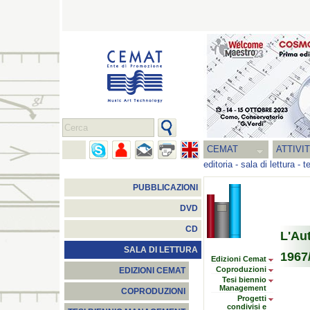
CEMAT
ATTIVI
editoria
-
sala di lettura
-
t
PUBBLICAZIONI
DVD
CD
L'Au
SALA DI LETTURA
1967/
Edizioni Cemat
Coproduzioni
EDIZIONI CEMAT
Tesi biennio
Management
COPRODUZIONI
Progetti
condivisi e