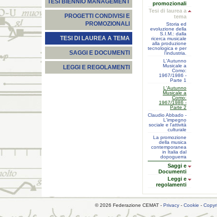
TESI BIENNIO MANAGEMENT
promozionali
Tesi di laurea a
PROGETTI CONDIVISI E
tema
PROMOZIONALI
Storia ed
evoluzione della
S.I.M.: dalla
TESI DI LAUREA A TEMA
ricerca musicale
alla produzione
tecnologica e per
SAGGI E DOCUMENTI
l’industria.
L'Autunno
Musicale a
LEGGI E REGOLAMENTI
Como:
1967/1986 -
Parte 1
L'Autunno
Musicale a
Como:
1967/1986 -
Parte 2
Claudio Abbado -
L'impegno
sociale e l'attività
culturale
La promozione
della musica
contemporanea
in Italia dal
dopoguerra
Saggi e
Documenti
Leggi e
regolamenti
© 2026 Federazione CEMAT -
Privacy
-
Cookie
-
Copyr