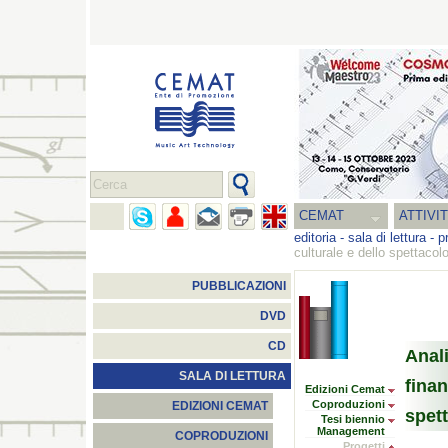
CEMAT
ATTIVI
editoria
-
sala di lettura
-
p
culturale e dello spettacol
PUBBLICAZIONI
DVD
CD
Anal
SALA DI LETTURA
finan
Edizioni Cemat
Coproduzioni
EDIZIONI CEMAT
spett
Tesi biennio
Management
COPRODUZIONI
Progetti