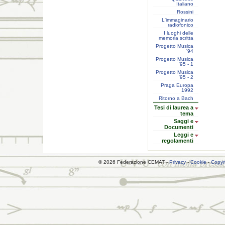
Italiano
Rossini
L'immaginario
radiofonico
I luoghi delle
memoria scritta
Progetto Musica
'94
Progetto Musica
'95 - 1
Progetto Musica
'95 - 2
Praga Europa
1992
Ritorno a Bach
Tesi di laurea a
tema
Saggi e
Documenti
Leggi e
regolamenti
© 2026 Federazione CEMAT -
Privacy
-
Cookie
-
Copyr