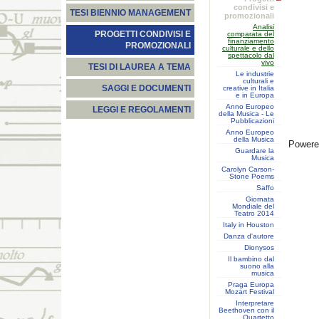
condivisi e
TESI BIENNIO MANAGEMENT
promozionali
Analisi
PROGETTI CONDIVISI E
comparata del
finanziamento
PROMOZIONALI
culturale e dello
spettacolo dal
vivo
TESI DI LAUREA A TEMA
Le industrie
culturali e
SAGGI E DOCUMENTI
creative in Italia
e in Europa
Anno Europeo
LEGGI E REGOLAMENTI
della Musica - Le
Pubblicazioni
Anno Europeo
della Musica
Power
Guardare la
Musica
Carolyn Carson-
Stone Poems
Saffo
Giornata
Mondiale del
Teatro 2014
Italy in Houston
Danza d'autore
Dionysos
Il bambino dal
suono alla
musica
Praga Europa
Mozart Festival
Interpretare
Beethoven con il
Quartetto