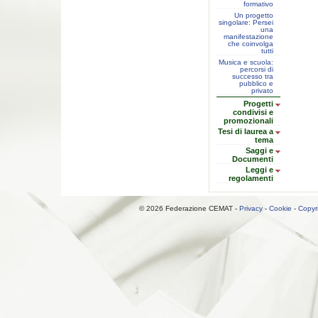
formativo
Un progetto
singolare: Persei
una
manifestazione
che coinvolga
tutti
Musica e scuola:
percorsi di
successo tra
pubblico e
privato
Progetti
condivisi e
promozionali
Tesi di laurea a
tema
Saggi e
Documenti
Leggi e
regolamenti
© 2026 Federazione CEMAT -
Privacy
-
Cookie
-
Copyr