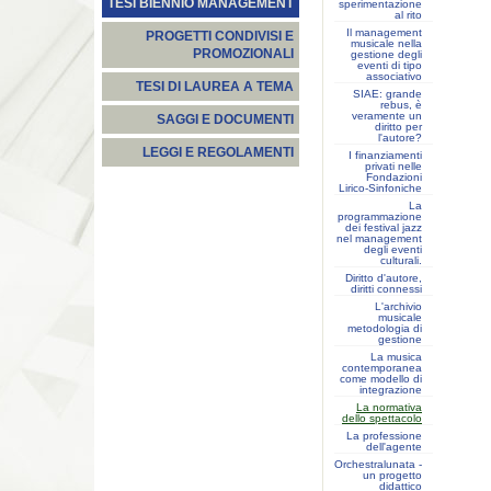
TESI BIENNIO MANAGEMENT
sperimentazione
al rito
Il management
PROGETTI CONDIVISI E
musicale nella
PROMOZIONALI
gestione degli
eventi di tipo
associativo
TESI DI LAUREA A TEMA
SIAE: grande
rebus, è
veramente un
SAGGI E DOCUMENTI
diritto per
l'autore?
LEGGI E REGOLAMENTI
I finanziamenti
privati nelle
Fondazioni
Lirico-Sinfoniche
La
programmazione
dei festival jazz
nel management
degli eventi
culturali.
Diritto d'autore,
diritti connessi
L'archivio
musicale
metodologia di
gestione
La musica
contemporanea
come modello di
integrazione
La normativa
dello spettacolo
La professione
dell'agente
Orchestralunata -
un progetto
didattico