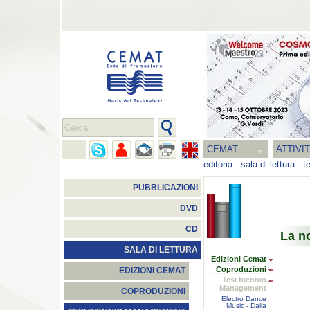
CEMAT
ATTIVI
editoria
-
sala di lettura
-
t
PUBBLICAZIONI
DVD
CD
La n
SALA DI LETTURA
Edizioni Cemat
Coproduzioni
EDIZIONI CEMAT
Tesi biennio
Management
COPRODUZIONI
Electro Dance
Music - Dalla