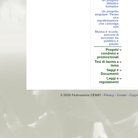
un progetto
didattico
formativo
Un progetto
singolare: Persei
una
manifestazione
che coinvolga
tutti
Musica e scuola:
percorsi di
successo tra
pubblico e
privato
Progetti
condivisi e
promozionali
Tesi di laurea a
tema
Saggi e
Documenti
Leggi e
regolamenti
© 2026 Federazione CEMAT -
Privacy
-
Cookie
-
Copyr