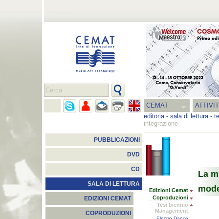
CEMAT
ATTIVI
editoria
-
sala di lettura
-
t
integrazione
PUBBLICAZIONI
DVD
CD
La m
SALA DI LETTURA
mode
Edizioni Cemat
Coproduzioni
EDIZIONI CEMAT
Tesi biennio
Management
COPRODUZIONI
Electro Dance