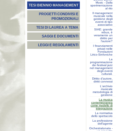
Music - Dalla
TESI BIENNIO MANAGEMENT
sperimentazione
al rito
Il management
PROGETTI CONDIVISI E
musicale nella
PROMOZIONALI
gestione degli
eventi di tipo
associativo
TESI DI LAUREA A TEMA
SIAE: grande
rebus, è
veramente un
SAGGI E DOCUMENTI
diritto per
l'autore?
LEGGI E REGOLAMENTI
I finanziamenti
privati nelle
Fondazioni
Lirico-Sinfoniche
La
programmazione
dei festival jazz
nel management
degli eventi
culturali.
Diritto d'autore,
diritti connessi
L'archivio
musicale
metodologia di
gestione
La musica
contemporanea
come modello di
integrazione
La normativa
dello spettacolo
La professione
dell'agente
Orchestralunata -