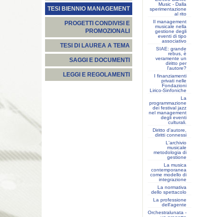
Music - Dalla
TESI BIENNIO MANAGEMENT
sperimentazione
al rito
Il management
PROGETTI CONDIVISI E
musicale nella
PROMOZIONALI
gestione degli
eventi di tipo
associativo
TESI DI LAUREA A TEMA
SIAE: grande
rebus, è
veramente un
SAGGI E DOCUMENTI
diritto per
l'autore?
LEGGI E REGOLAMENTI
I finanziamenti
privati nelle
Fondazioni
Lirico-Sinfoniche
La
programmazione
dei festival jazz
nel management
degli eventi
culturali.
Diritto d'autore,
diritti connessi
L'archivio
musicale
metodologia di
gestione
La musica
contemporanea
come modello di
integrazione
La normativa
dello spettacolo
La professione
dell'agente
Orchestralunata -