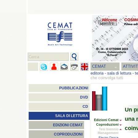
CEMAT
ATTIVI
editoria
-
sala di lettura
-
t
che coinvolga tutti
PUBBLICAZIONI
DVD
CD
Un p
SALA DI LETTURA
una 
Edizioni Cemat
Coproduzioni
EDIZIONI CEMAT
coinv
Tesi biennio
Management
COPRODUZIONI
Electro Dance