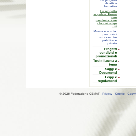
un progetto
didattico
formativo
Un progetto
singolare: Persei
una
manifestazione
che coinvolga
tutti
Musica e scuola:
percorsi di
successo tra
pubblico e
privato
Progetti
condivisi e
promozionali
Tesi di laurea a
tema
Saggi e
Documenti
Leggi e
regolamenti
© 2026 Federazione CEMAT -
Privacy
-
Cookie
-
Copyr