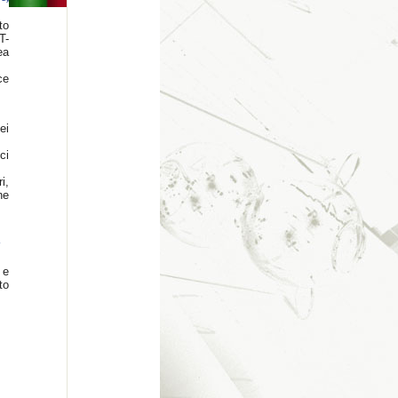
to
T-
ea
ce
ei
ci
i,
ne
y
 e
to