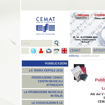
CEMAT
ATTIVI
editoria
-
pubblicazioni
PUBBLICAZIONI
LA TERRA FERTILE 2010
FEDERAZIONE CEMAT.
Pubb
CENTRI MUSICALI
ATTREZZATI
L
LA PROMOZIONE MUSICALE
Atti del 
IN ITALIA
S
CEMA
LE ASSOCIAZIONI E LE