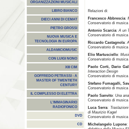
ORGANIZZAZIONI MUSICALI
Relazioni di:
LIBRO BIANCO
Francesco Abbrescia
:
DIECI ANNI DI CEMAT
Conservatorio di musica 
PIETRO GROSSI
Antonio Scarcia
:
A un 
Conservatorio di musica 
NUOVA MUSICA E
TECNOLOGIA IN EUROPA
Riccardo Castagnola
:
A
Conservatorio di musica 
ALDAMICIOMUSIC
Elio Martusciello
:
Musi
CON LUIGI NONO
Conservatorio di musica "
Paolo Corti, Dario Ga
XIII CIM
Interaction Design
Conservatorio di musica
GOFFREDO PETRASSI - A
MASTER OF TWENTIETH
Stefano Fumagalli, Sa
CENTURY
Conservatorio di musica
IL COMPLESSO DI ELETTRA
Paolo Sanvito
:
Una anal
Conservatorio di musica
L'IMMAGINARIO
RADIOFONICO
Luca Serra
:
Traslazioni
di Maurizio Kagel
DVD
Conservatorio di musica
Michelangelo Lupone
CD
didattica della Musica El