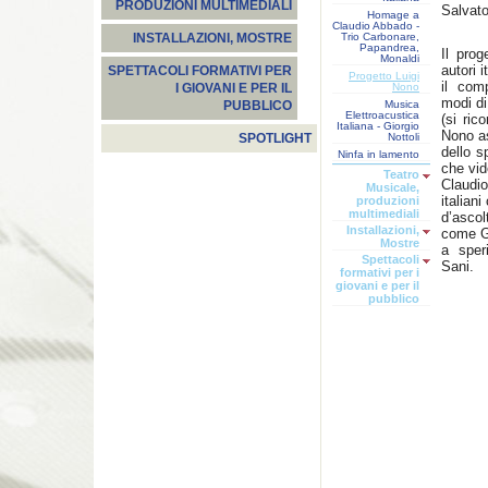
PRODUZIONI MULTIMEDIALI
Salvato
Homage a
Claudio Abbado -
Trio Carbonare,
INSTALLAZIONI, MOSTRE
Papandrea,
Il prog
Monaldi
autori 
SPETTACOLI FORMATIVI PER
Progetto Luigi
il com
Nono
I GIOVANI E PER IL
modi di
Musica
PUBBLICO
Elettroacustica
(si ric
Italiana - Giorgio
Nono a
Nottoli
SPOTLIGHT
dello s
Ninfa in lamento
che vid
Teatro
Claudio
Musicale,
italiani
produzioni
multimediali
d’ascol
Installazioni,
come Gi
Mostre
a sper
Spettacoli
Sani.
formativi per i
giovani e per il
pubblico