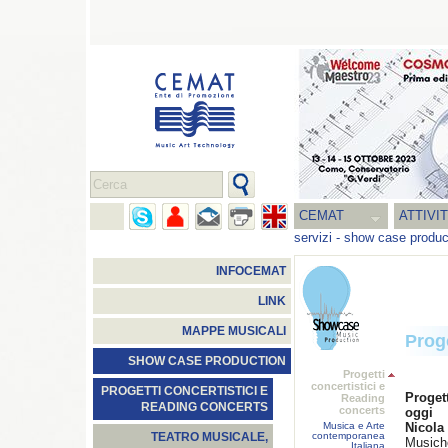
CEMAT
ATTIVI
servizi
-
show case produc
INFOCEMAT
LINK
MAPPE MUSICALI
Prog
SHOW CASE PRODUCTION
Progetti
concertistici e
PROGETTI CONCERTISTICI E
Proget
Reading
READING CONCERTS
concerts
oggi
Musica e Arte
Nicola 
contemporanea
TEATRO MUSICALE,
Musiche
Italiana