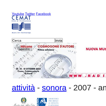
Youtube
Twitter
Facebook
attività
-
sonora
-
2007
-
a