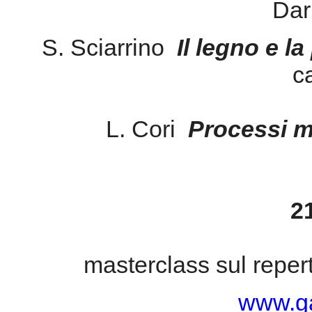
Dar
S. Sciarrino
Il legno e l
c
L. Cori
Processi m
2
masterclass sul repert
www.g