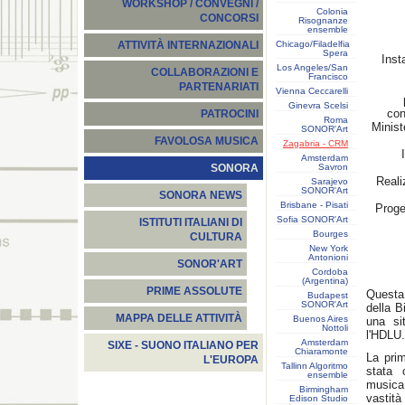
WORKSHOP / CONVEGNI /
Colonia
CONCORSI
Risognanze
ensemble
Chicago/Filadelfia
ATTIVITÀ INTERNAZIONALI
Spera
Inst
Los Angeles/San
COLLABORAZIONI E
Francisco
PARTENARIATI
Vienna Ceccarelli
Ginevra Scelsi
con
PATROCINI
Roma
Minist
SONOR'Art
FAVOLOSA MUSICA
Zagabria - CRM
Amsterdam
Savron
SONORA
Reali
Sarajevo
SONOR'Art
SONORA NEWS
Brisbane - Pisati
Proge
Sofia SONOR'Art
ISTITUTI ITALIANI DI
Bourges
CULTURA
New York
Antonioni
SONOR'ART
Cordoba
(Argentina)
PRIME ASSOLUTE
Questa 
Budapest
SONOR'Art
della B
MAPPA DELLE ATTIVITÀ
Buenos Aires
una sit
Nottoli
l'HDLU.
Amsterdam
SIXE - SUONO ITALIANO PER
Chiaramonte
La prim
L'EUROPA
Tallinn Algoritmo
stata 
ensemble
musica
Birmingham
vastit
Edison Studio