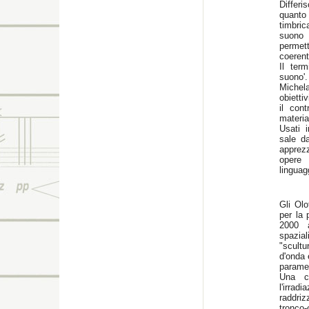
Differi
quanto
timbric
suono 
permet
coerent
Il ter
suono
Michel
obietti
il cont
materia
Usati i
sale d
apprez
opere 
linguag
Gli Olo
per la
2000 a
spazia
"scultu
d'onda 
paramet
Una ca
l'irrad
raddri
tronco-