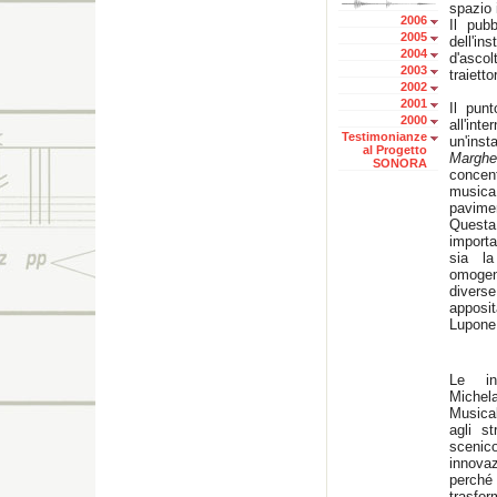
spazio 
2006
Il pub
2005
dell'in
2004
d'ascol
2003
traietto
2002
2001
Il pun
2000
all'in
Testimonianze
un'inst
al Progetto
Margher
SONORA
concen
music
pavime
Quest
import
sia la
omogen
divers
apposi
Lupone
Le in
Michela
Musical
agli s
scenic
innova
perché 
trasfor