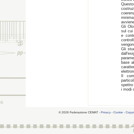
Questo
costru
coerenz
minima
avviene
Gli Olo
sul cui
e contr
control
vengono
Gli stu
dall'es
paramet
base al
caratte
elettron
Il com
partico
spettro
i modi 
© 2026 Federazione CEMAT -
Privacy
-
Cookie
-
Copyr