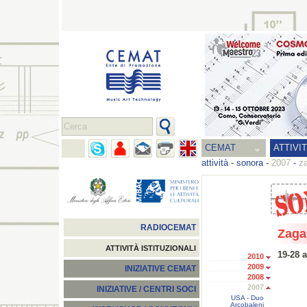
CEMAT
ATTIVI
attività
-
sonora
-
2007
-
za
RADIOCEMAT
Zaga
ATTIVITÀ ISTITUZIONALI
19-28 a
2010
2009
INIZIATIVE CEMAT
2008
2007
INIZIATIVE / CENTRI SOCI
USA - Duo
Arcobaleni