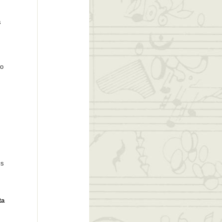
s
ro
cs
ta