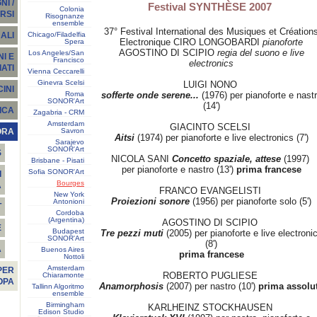
I /
Festival SYNTHÈSE 2007
Colonia
RSI
Risognanze
ensemble
37° Festival International des Musiques et Création
Chicago/Filadelfia
ALI
Electronique CIRO LONGOBARDI
pianoforte
Spera
AGOSTINO DI SCIPIO
regia del suono e live
Los Angeles/San
I E
Francisco
electronics
ATI
Vienna Ceccarelli
Ginevra Scelsi
LUIGI NONO
INI
Roma
sofferte onde serene...
(1976) per pianoforte e nast
SONOR'Art
(14')
ICA
Zagabria - CRM
Amsterdam
GIACINTO SCELSI
Savron
ORA
Aitsi
(1974) per pianoforte e live electronics (7')
Sarajevo
SONOR'Art
S
NICOLA SANI
Concetto spaziale, attese
(1997)
Brisbane - Pisati
per pianoforte e nastro (13')
prima francese
Sofia SONOR'Art
I
Bourges
A
FRANCO EVANGELISTI
New York
Proiezioni sonore
(1956) per pianoforte solo (5')
Antonioni
T
Cordoba
(Argentina)
AGOSTINO DI SCIPIO
E
Budapest
Tre pezzi muti
(2005) per pianoforte e live electroni
SONOR'Art
(8')
À
Buenos Aires
prima francese
Nottoli
Amsterdam
PER
ROBERTO PUGLIESE
Chiaramonte
OPA
Anamorphosis
(2007) per nastro (10')
prima assolu
Tallinn Algoritmo
ensemble
Birmingham
KARLHEINZ STOCKHAUSEN
Edison Studio