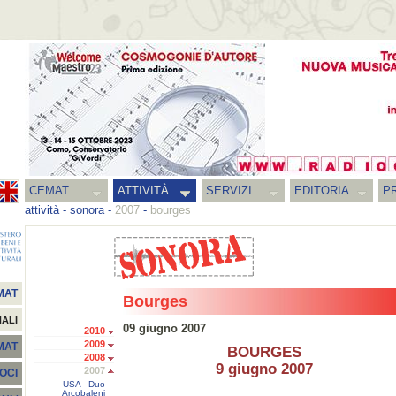
CEMAT
ATTIVITÀ
SERVIZI
EDITORIA
PR
attività
-
sonora
-
2007
-
bourges
MAT
Bourges
NALI
09 giugno 2007
2010
2009
EMAT
BOURGES
2008
9 giugno 2007
2007
SOCI
USA - Duo
Arcobaleni