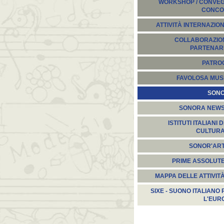
WORKSHOP / CONVEGN
CONCO
ATTIVITÀ INTERNAZION
COLLABORAZION
PARTENARI
PATROC
FAVOLOSA MUS
SON
SONORA NEW
ISTITUTI ITALIANI D
CULTUR
SONOR'AR
PRIME ASSOLUT
MAPPA DELLE ATTIVIT
SIXE - SUONO ITALIANO 
L'EUR